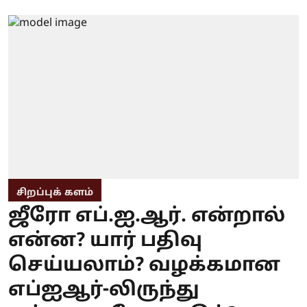
சிறப்புக் களம்
ஜீரோ எப்.ஐ.ஆர். என்றால்
என்ன? யார் பதிவு
செய்யலாம்? வழக்கமான
எப்ஐஆர்-லிருந்து