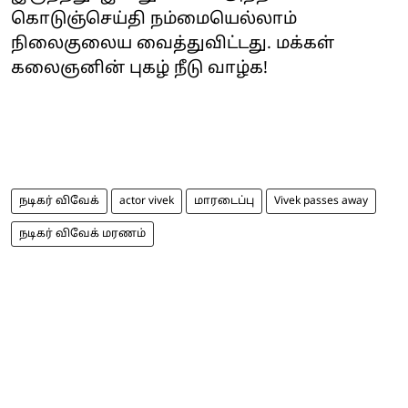
கொடுஞ்செய்தி நம்மையெல்லாம்
நிலைகுலைய வைத்துவிட்டது. மக்கள்
கலைஞனின் புகழ் நீடு வாழ்க!
நடிகர் விவேக்
actor vivek
மாரடைப்பு
Vivek passes away
நடிகர் விவேக் மரணம்