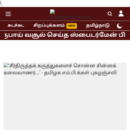
\
சுடச்சுட
சிறப்புக்களம்
தமிழ்நாடு
இந்
பாய் வசூல் செய்த ஸ்பைடர்மேன் பிராண்ட