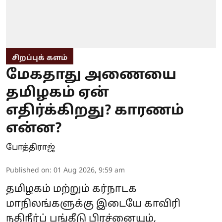
சிறப்புக் களம்
மேகதாது அணையை
தமிழகம் ஏன்
எதிர்க்கிறது? காரணம்
என்ன?
போத்திராஜ்
Published on
:
01 Aug 2026, 9:59 am
தமிழகம் மற்றும் கர்நாடக
மாநிலங்களுக்கு இடையே காவிரி
நதிநீர்ப் பங்கீடு பிரச்னையும்,