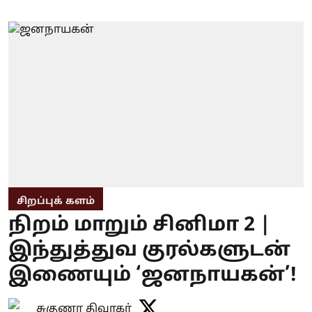
சிறப்புக் களம்
நிறம் மாறும் சினிமா 2 |
இந்துத்துவ குரல்களுடன்
இணையும் ‘ஜனநாயகன்’!
சுகுணா திவாகர்