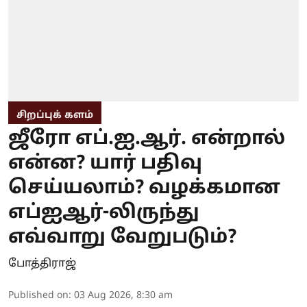
சிறப்புக் களம்
ஜீரோ எப்.ஐ.ஆர். என்றால்
என்ன? யார் பதிவு
செய்யலாம்? வழக்கமான
எப்ஐஆர்-லிருந்து
எவ்வாறு வேறுபடும்?
போத்திராஜ்
Published on
:
03 Aug 2026, 8:30 am