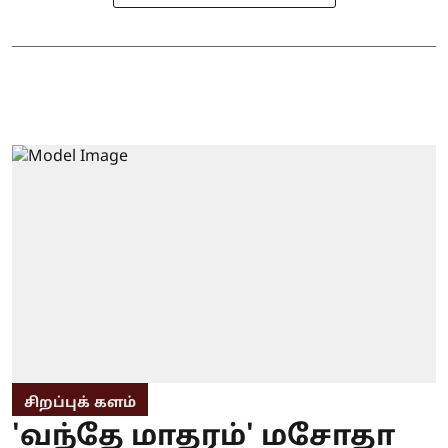
சிறப்புக் களம்
'வந்தே மாதரம்' மசோதா