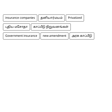
insurance companies
தனியார்மயம்
Privatized
புதிய மசோதா
காப்பீடு நிறுவனங்கள்
Government insurance
new amendment
அரசு காப்பீடு