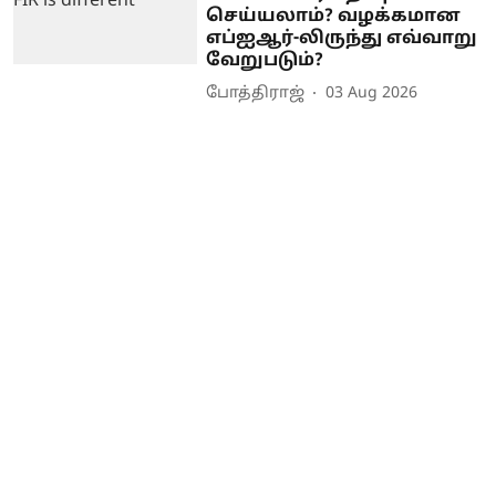
செய்யலாம்? வழக்கமான
எப்ஐஆர்-லிருந்து எவ்வாறு
வேறுபடும்?
போத்திராஜ்
03 Aug 2026