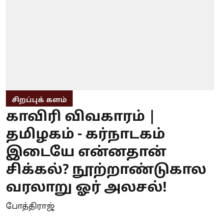
சிறப்புக் களம்
காவிரி விவகாரம் |
தமிழகம் - கர்நாடகம்
இடையே என்னதான்
சிக்கல்? நூற்றாண்டுகால
வரலாறு ஓர் அலசல்!
போத்திராஜ்