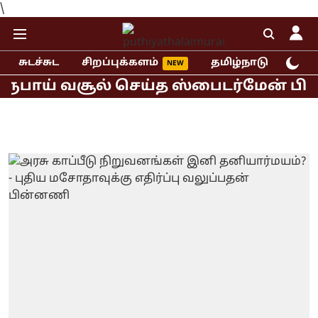
\
சுடச்சுட
சிறப்புக்களம்
தமிழ்நாடு
இந்
பாய் வசூல் செய்த ஸ்பைடர்மேன் பிராண்ட