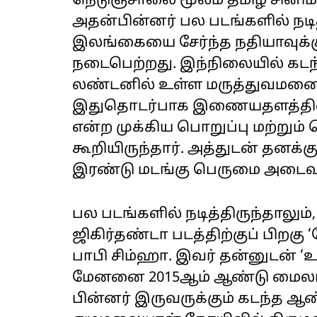
நெடுஞ்சாலை மூலம் தமிழ் சினிம
அதன்பின்னர் பல படங்களில் நடித்
இலங்கையை சேர்ந்த நதியாவுக்கு
நடைபெற்றது. இந்நிலையில் கடந்
லண்டனில் உள்ள மருத்துவமனைய
இதுதொடர்பாக இணையதளத்தில் ப
என்ற முக்கிய பொறுப்பு மற்று
கூறியிருந்தார். அத்துடன் தனக்
இரண்டு மடங்கு பெருமை அடைவதாக
பல படங்களில் நடித்திருந்தாலும்,
ஜிகிர்தண்டா படத்திற்குப் பிறக
பாபி சிம்ஹா. இவர் தன்னுடன் ‘உர
மேனனை 2015ஆம் ஆண்டு மைலாப்ப
பின்னர் இருவருக்கும் கடந்த ஆண்