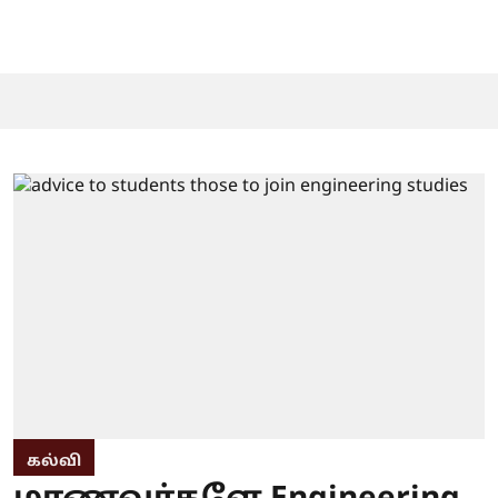
கல்வி