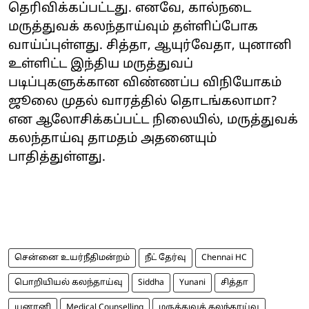
தெரிவிக்கப்பட்டது. எனவே, கால்நடை
மருத்துவக் கலந்தாய்வும் தள்ளிப்போக
வாய்ப்புள்ளது. சித்தா, ஆயுர்வேதா, யுனானி
உள்ளிட்ட இந்திய மருத்துவப்
படிப்புகளுக்கான விண்ணப்ப விநியோகம்
ஜூலை முதல் வாரத்தில் தொடங்கலாமா?
என ஆலோசிக்கப்பட்ட நிலையில், மருத்துவக்
கலந்தாய்வு தாமதம் அதனையும்
பாதித்துள்ளது.
சென்னை உயர்நீதிமன்றம்
நீட் தேர்வு
Chennai HC
பொறியியல் கலந்தாய்வு
Siddha
Yunani
சித்தா
யுனானி
Medical Counselling
மருத்துவக் கலந்தாய்வு