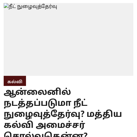
கல்வி
ஆன்லைனில்
நடத்தப்படுமா நீட்
நுழைவுத்தேர்வு? மத்திய
கல்வி அமைச்சர்
சொல்வதென்ன?