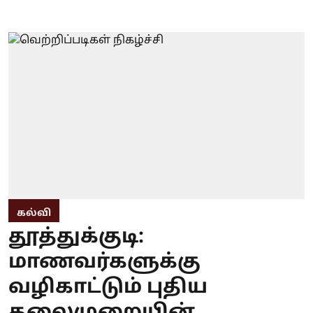
கல்வி
தூத்துக்குடி:
மாணவர்களுக்கு
வழிகாட்டும் புதிய
தலைமுறையின்