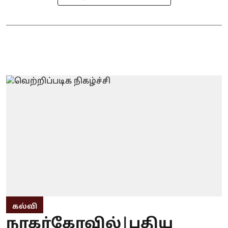
கல்வி
நாகர்கோவில்|புதிய