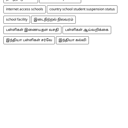
internet access schools
country school student suspension status
school facility
இடைநிற்றல் நிலவரம்
பள்ளிகள் இணையதள வசதி
பள்ளிகள் ஆய்வறிக்கை
இந்தியா பள்ளிகள் சர்வே
இந்தியா கல்வி