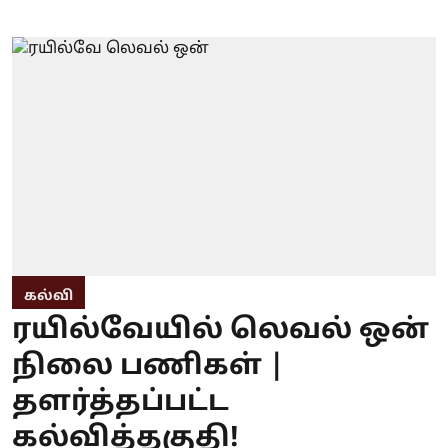
கல்வி
ரயில்வேயில் லெவல் ஒன்
நிலை பணிகள் |
தளர்த்தப்பட்ட
கல்வித்தகுதி!