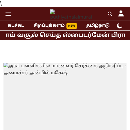
\
சுடச்சுட
சிறப்புக்களம்
தமிழ்நாடு
இந்
ய் வசூல் செய்த ஸ்பைடர்மேன் பிராண்ட் 