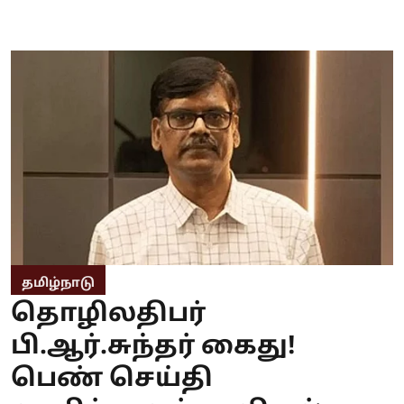
தமிழ்நாடு
தொழிலதிபர்
பி.ஆர்.சுந்தர் கைது!
பெண் செய்தி