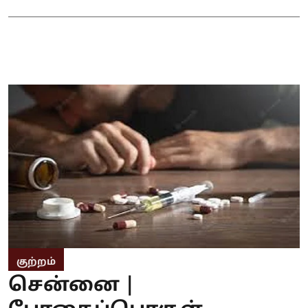
குற்றம்
சென்னை |