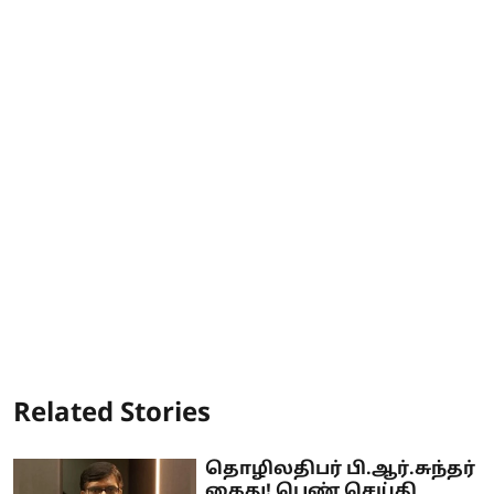
Related Stories
தொழிலதிபர் பி.ஆர்.சுந்தர்
கைது! பெண் செய்தி