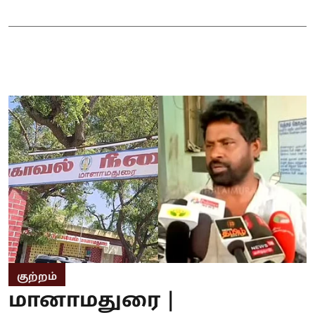
குற்றம்
மானாமதுரை |