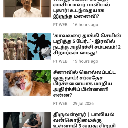
வாசிப்பாளர் பாலியல்
புகார்! உடந்தையாக
இருந்த மனைவி?
PT WEB
16 hours ago
’காவலரை தாக்கி செயின்
பறித்த 5 பேர்..’ - இரவில்
நடந்த அதிர்ச்சி சம்பவம்! 2
சிறார்கள் கைது!
PT WEB
19 hours ago
சீனாவில் கொல்லப்பட்ட
ஒரு நாய்! சர்வதேச
பிரச்சனையாக மாறிய
அதிர்ச்சிப் பின்னணி
என்ன?
PT WEB
29 Jul 2026
திருவள்ளூர் | பாலியல்
வன்கொடுமைக்கு
உள்ளாகி 3 வயது சிறுமி