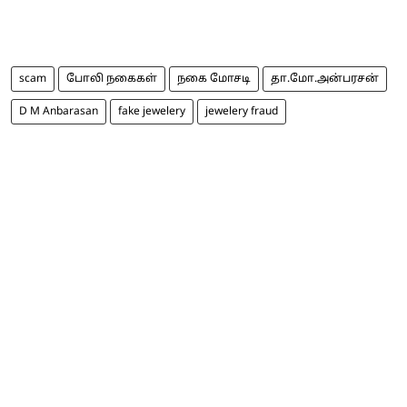
scam
போலி நகைகள்
நகை மோசடி
தா.மோ.அன்பரசன்
D M Anbarasan
fake jewelery
jewelery fraud