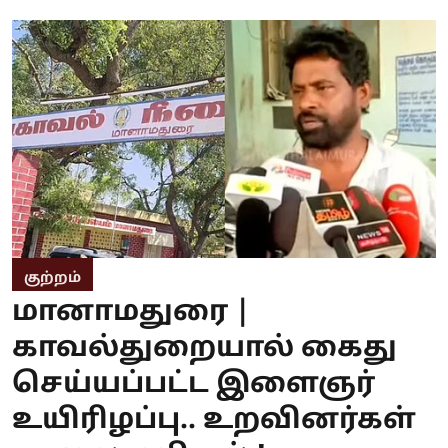
குற்றம்
மானாமதுரை |
காவல்துறையால் கைது
செய்யப்பட்ட இளைஞர்
உயிரிழப்பு.. உறவினர்கள்