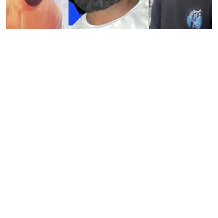
குற்றம்
கர்நாடகா | இஸ்ரேல்
பெண் பாலியல்
வன்கொடுமை வழக்கு.. 3
பேருக்கு தூக்கு!
Premkumar S
Published on
:
16 Feb 2026, 2:05 pm
கர்நாடகாவின் கொப்பல்
மாவட்டத்தில், 2025 ஆம் ஆண்டு
ஹம்பியில் நடந்த கொடூர