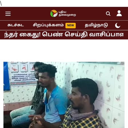
\
சுடச்சுட
சிறப்புக்களம்
தமிழ்நாடு
இந்
தர் கைது! பெண் செய்தி வாசிப்பாளர் பால