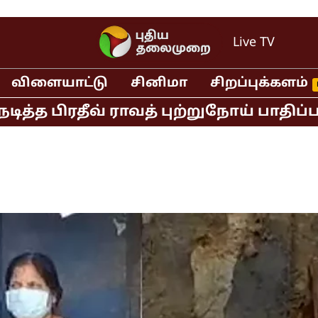
Live TV
விளையாட்டு
சினிமா
சிறப்புக்களம்
ிரதீவ் ராவத் புற்றுநோய் பாதிப்பால் க