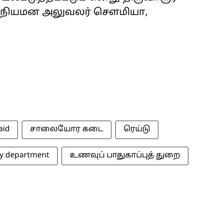
ை நியமன அலுவலர் சௌமியா,
aid
சாலையோர கடை
ரெய்டு
ty department
உணவுப் பாதுகாப்புத் துறை