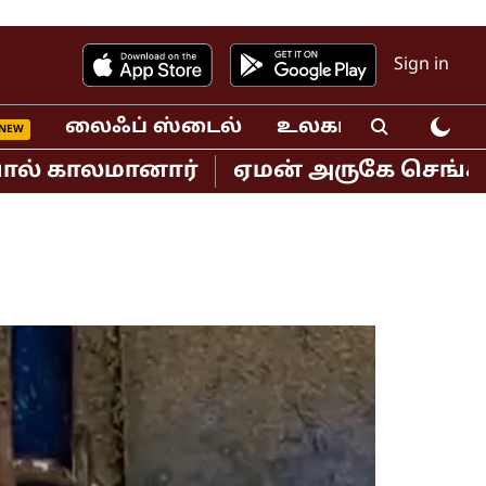
Sign in
லைஃப் ஸ்டைல்
உலகம்
வீடியோ
ாலமானார்
ஏமன் அருகே செங்கடல் பகுதி