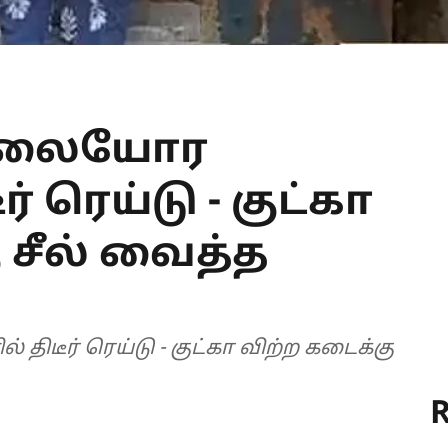
 சாலையோர
் ரெய்டு - குட்கா
 சீல் வைத்த
ிடீர் ரெய்டு - குட்கா விற்ற கடைக்கு
R