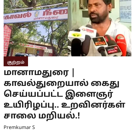
குற்றம்
மானாமதுரை |
காவல்துறையால் கைது
செய்யப்பட்ட இளைஞர்
உயிரிழப்பு.. உறவினர்கள்
சாலை மறியல்.!
Premkumar S