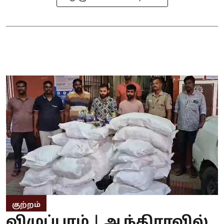
குற்றம்
விழுப்புரம் | ஆந்திராவில்