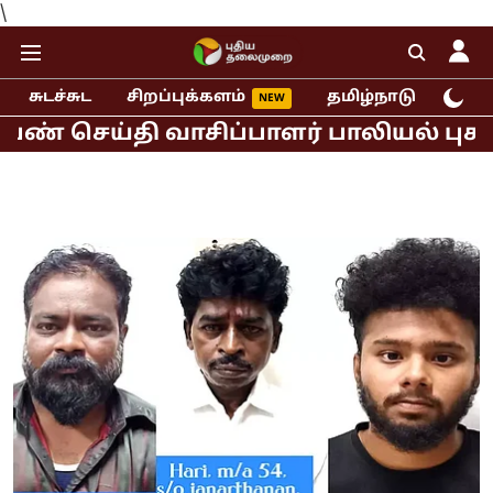
\
சுடச்சுட
சிறப்புக்களம்
தமிழ்நாடு
இந்
ய்தி வாசிப்பாளர் பாலியல் புகார்!
மு