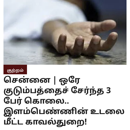
குற்றம்
சென்னை | ஒரே
குடும்பத்தைச் சேர்ந்த 3
பேர் கொலை..
இளம்பெண்ணின் உடலை
மீட்ட காவல்துறை!