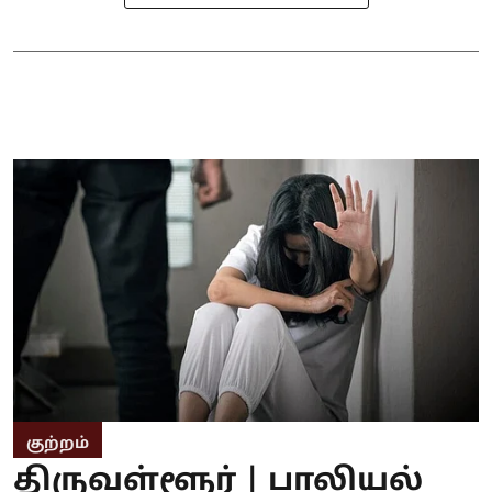
குற்றம்
திருவள்ளூர் | பாலியல்