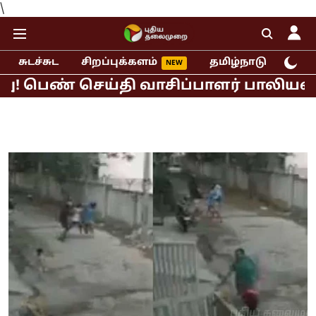
\
சுடச்சுட
சிறப்புக்களம்
தமிழ்நாடு
இந்
 செய்தி வாசிப்பாளர் பாலியல் புகார்!