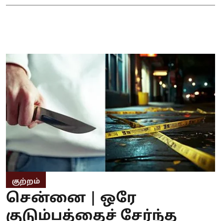
குற்றம்
சென்னை | ஒரே
குடும்பத்தைச் சேர்ந்த