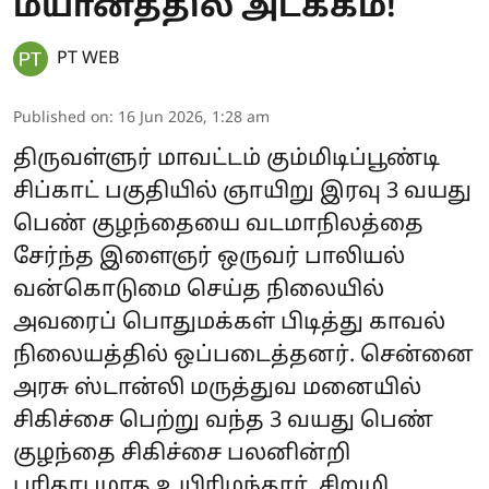
மயானத்தில் அடக்கம்!
PT WEB
Published on
:
16 Jun 2026, 1:28 am
திருவள்ளுர் மாவட்டம் கும்மிடிப்பூண்டி
சிப்காட் பகுதியில் ஞாயிறு இரவு 3 வயது
பெண் குழந்தையை வடமாநிலத்தை
சேர்ந்த இளைஞர் ஒருவர் பாலியல்
வன்கொடுமை செய்த நிலையில்
அவரைப் பொதுமக்கள் பிடித்து காவல்
நிலையத்தில் ஒப்படைத்தனர். சென்னை
அரசு ஸ்டான்லி மருத்துவ மனையில்
சிகிச்சை பெற்று வந்த 3 வயது பெண்
குழந்தை சிகிச்சை பலனின்றி
பரிதாபமாக உயிரிழந்தார். சிறுமி