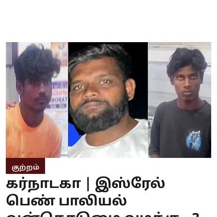
குற்றம்
கர்நாடகா | இஸ்ரேல்
பெண் பாலியல்