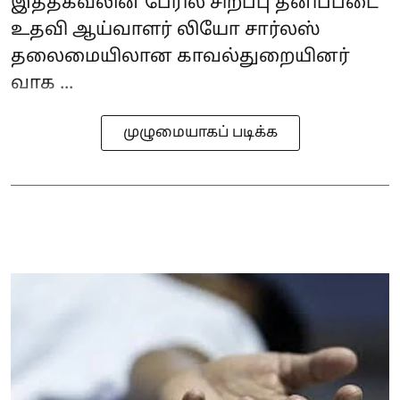
இத்தகவலின் பேரில் சிறப்பு தனிப்படை
உதவி ஆய்வாளர் லியோ சார்லஸ்
தலைமையிலான காவல்துறையினர்
வாக ...
முழுமையாகப் படிக்க