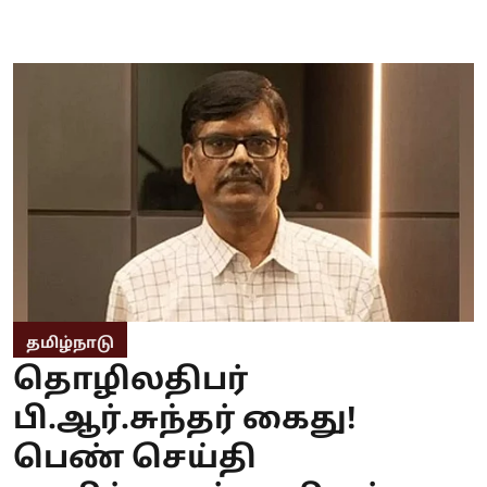
தமிழ்நாடு
தொழிலதிபர்
பி.ஆர்.சுந்தர் கைது!
பெண் செய்தி