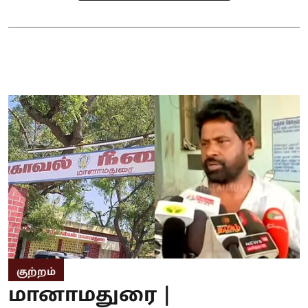
குற்றம்
மானாமதுரை |