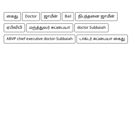
கைது
Doctor
ஜாமீன்
Bail
நிபந்தனை ஜாமீன்
ஏபிவிபி
மருத்துவர் சுப்பையா
doctor Subbaiah
ABVP chief executive doctor-Subbaiah
டாக்டர் சுப்பையா கைது