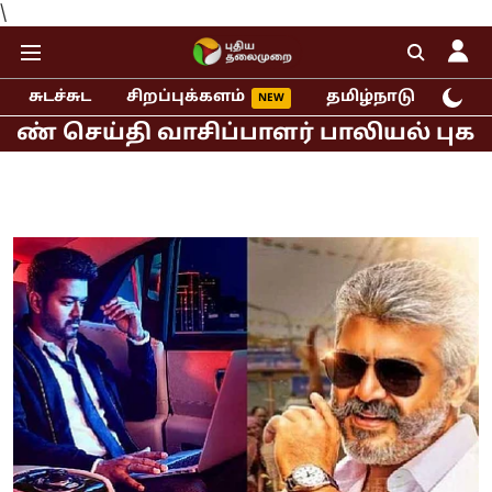
\
சுடச்சுட
சிறப்புக்களம்
தமிழ்நாடு
இந்
்தி வாசிப்பாளர் பாலியல் புகார்!
மு