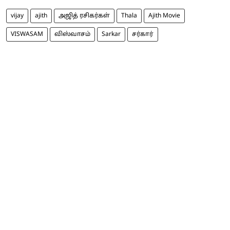
vijay
ajith
அஜித் ரசிகர்கள்
Thala
Ajith Movie
VISWASAM
விஸ்வாசம்
Sarkar
சர்கார்