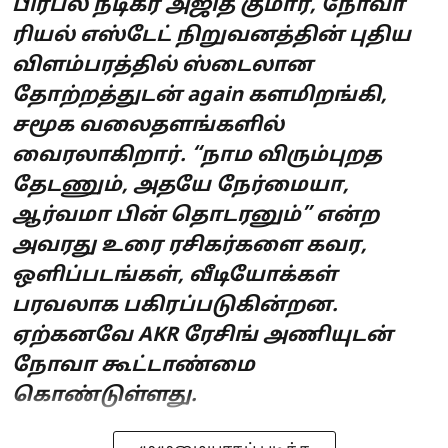
பிரபல நடிகர் அஜித் குமார், நோவா
ரியல் எஸ்டேட் நிறுவனத்தின் புதிய
விளம்பரத்தில் ஸ்டைலான
தோற்றத்துடன் again களமிறங்கி,
சமூக வலைதளங்களில்
வைரலாகிறார். “நாம விரும்புறத
தேடணும், அதயே நேர்மையா,
ஆர்வமா பின் தொடரனும்” என்ற
அவரது உரை ரசிகர்களை கவர,
ஒளிப்படங்கள், வீடியோக்கள்
பரவலாக பகிரப்படுகின்றன.
ஏற்கனவே AKR ரேசிங் அணியுடன்
நோவா கூட்டாண்மை
கொண்டுள்ளது.