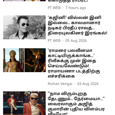
கொடுத்த ராபர்ட்!
PT WEB
7 hours ago
‘கஜினி’ வில்லன் இனி
இல்லை.. காலமானார்
நடிகர் பிரதீப் ராவத்..
திரையுலகினர் இரங்கல்!
PT WEB
05 Aug 2026
’ராமரை பலவீனமா
காட்டியிருக்காங்க..’
ரிலீசுக்கு முன் இதை
செய்யவேண்டும்!
ராமாயணா படத்திற்கு
எச்சரிக்கை
Rishan Vengai
03 Aug 2026
”நாம விரும்புறத
தேடணும்.. நேர்மையா..”
வைரலாகும் அஜித்
குமாரின் புதிய விளம்பர
வீடியோ!