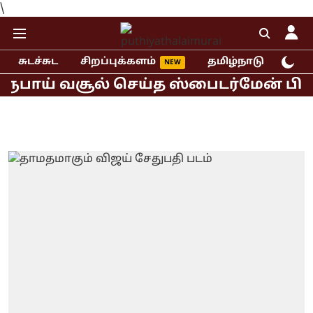
\
சுடச்சுட
சிறப்புக்களம்
தமிழ்நாடு
இந்
பாய் வசூல் செய்த ஸ்பைடர்மேன் பிராண்ட