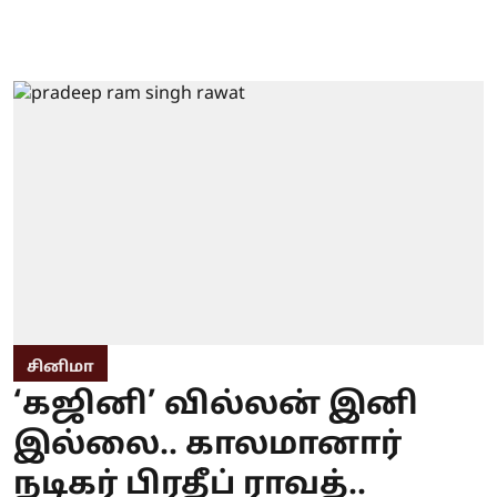
சினிமா
‘கஜினி’ வில்லன் இனி
இல்லை.. காலமானார்
நடிகர் பிரதீப் ராவத்..