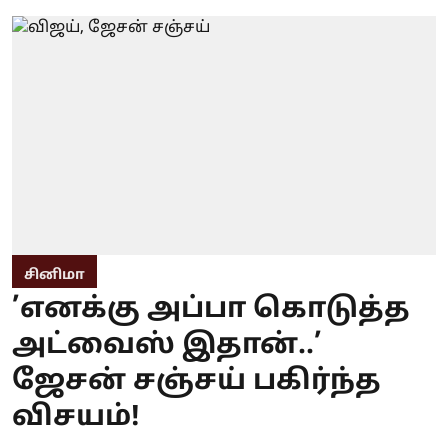
சினிமா
’எனக்கு அப்பா கொடுத்த
அட்வைஸ் இதான்..’
ஜேசன் சஞ்சய் பகிர்ந்த
விசயம்!