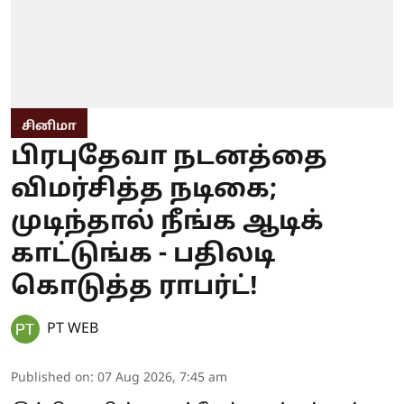
சினிமா
பிரபுதேவா நடனத்தை
விமர்சித்த நடிகை;
முடிந்தால் நீங்க ஆடிக்
காட்டுங்க - பதிலடி
கொடுத்த ராபர்ட்!
PT WEB
Published on
:
07 Aug 2026, 7:45 am