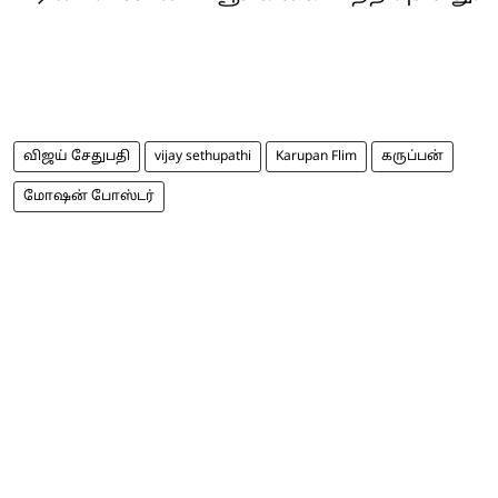
விஜய் சேதுபதி
vijay sethupathi
Karupan Flim
கருப்பன்
மோஷன் போஸ்டர்