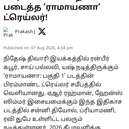
படைத்த ’ராமாயணா’
ட்ரெய்லர்!
Prakash J
Published on
:
07 Aug 2026, 4:54 pm
நிதேஷ் திவாரி இயக்கத்தில் ரன்பீர்
கபூர், சாய் பல்லவி, யஷ் நடித்திருக்கும்
‘ராமாயணா: பகுதி 1’ படத்தின்
பிரம்மாண்ட ட்ரெய்லர் சமீபத்தில்
வெளியானது. ஏஆர் ரஹ்மான், ஹேன்ஸ்
ஸிம்மர் இசையமைக்கும் இந்த இதிகாச
படத்தில் சன்னி தியோல், ப்ரியாமணி,
ரவி துபே உள்ளிட்ட பலரும்
நடித்துள்ளனர். 2026 தீபாவளிக்கு