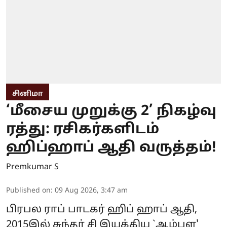
சினிமா
‘மீசைய முறுக்கு 2’ நிகழ்வு
ரத்து: ரசிகர்களிடம்
ஹிப்ஹாப் ஆதி வருத்தம்!
Premkumar S
Published on
:
09 Aug 2026, 3:47 am
பிரபல ராப் பாடகர் ஹிப் ஹாப் ஆதி,
2015இல் சுந்தர் சி இயக்கிய `ஆம்பள'