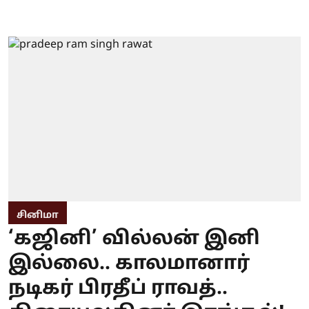
சினிமா
‘கஜினி’ வில்லன் இனி
இல்லை.. காலமானார்
நடிகர் பிரதீப் ராவத்..