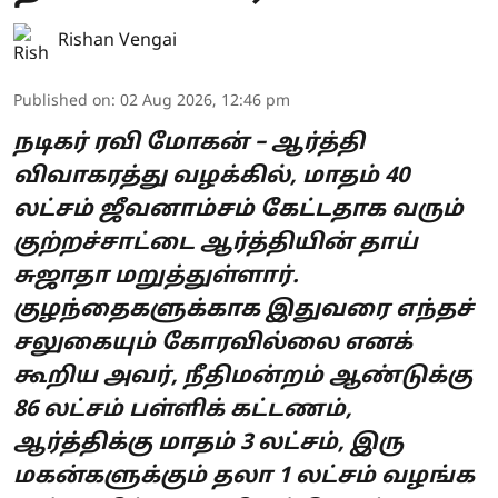
Rishan Vengai
Published on
:
02 Aug 2026, 12:46 pm
நடிகர் ரவி மோகன் – ஆர்த்தி
விவாகரத்து வழக்கில், மாதம் 40
லட்சம் ஜீவனாம்சம் கேட்டதாக வரும்
குற்றச்சாட்டை ஆர்த்தியின் தாய்
சுஜாதா மறுத்துள்ளார்.
குழந்தைகளுக்காக இதுவரை எந்தச்
சலுகையும் கோரவில்லை எனக்
கூறிய அவர், நீதிமன்றம் ஆண்டுக்கு
86 லட்சம் பள்ளிக் கட்டணம்,
ஆர்த்திக்கு மாதம் 3 லட்சம், இரு
மகன்களுக்கும் தலா 1 லட்சம் வழங்க