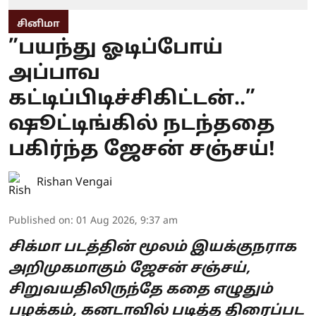
சினிமா
”பயந்து ஓடிப்போய்
அப்பாவ
கட்டிப்பிடிச்சிகிட்டன்..”
ஷூட்டிங்கில் நடந்ததை
பகிர்ந்த ஜேசன் சஞ்சய்!
Rishan Vengai
Published on
:
01 Aug 2026, 9:37 am
சிக்மா படத்தின் மூலம் இயக்குநராக
அறிமுகமாகும் ஜேசன் சஞ்சய்,
சிறுவயதிலிருந்தே கதை எழுதும்
பழக்கம், கனடாவில் படித்த திரைப்பட