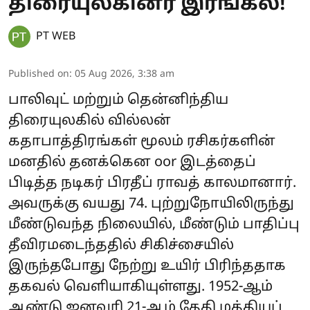
திரையுலகினர் இரங்கல்!
PT WEB
Published on
:
05 Aug 2026, 3:38 am
பாலிவுட் மற்றும் தென்னிந்திய
திரையுலகில் வில்லன்
கதாபாத்திரங்கள் மூலம் ரசிகர்களின்
மனதில் தனக்கென oor இடத்தைப்
பிடித்த நடிகர் பிரதீப் ராவத் காலமானார்.
அவருக்கு வயது 74. புற்றுநோயிலிருந்து
மீண்டுவந்த நிலையில், மீண்டும் பாதிப்பு
தீவிரமடைந்ததில் சிகிச்சையில்
இருந்தபோது நேற்று உயிர் பிரிந்ததாக
தகவல் வெளியாகியுள்ளது. 1952-ஆம்
ஆண்டு ஜனவரி 21-ஆம் தேதி மத்தியப்