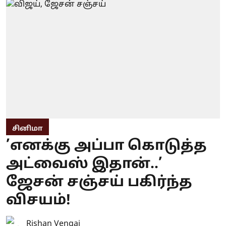
சினிமா
’எனக்கு அப்பா கொடுத்த
அட்வைஸ் இதான்..’
ஜேசன் சஞ்சய் பகிர்ந்த
விசயம்!
Rishan Vengai