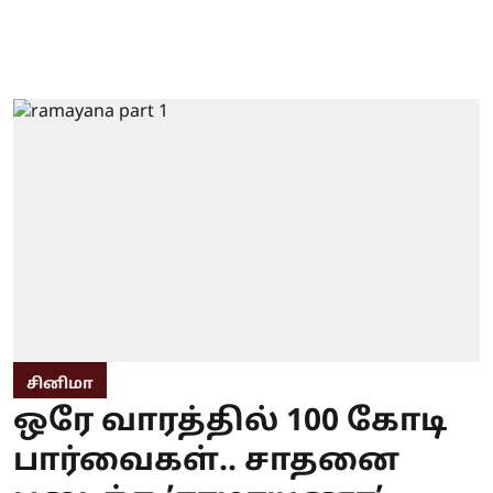
சினிமா
ஒரே வாரத்தில் 100 கோடி
பார்வைகள்.. சாதனை