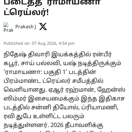
படைத்த ’ராமாயணா’
ட்ரெய்லர்!
Prakash J
Published on
:
07 Aug 2026, 4:54 pm
நிதேஷ் திவாரி இயக்கத்தில் ரன்பீர்
கபூர், சாய் பல்லவி, யஷ் நடித்திருக்கும்
‘ராமாயணா: பகுதி 1’ படத்தின்
பிரம்மாண்ட ட்ரெய்லர் சமீபத்தில்
வெளியானது. ஏஆர் ரஹ்மான், ஹேன்ஸ்
ஸிம்மர் இசையமைக்கும் இந்த இதிகாச
படத்தில் சன்னி தியோல், ப்ரியாமணி,
ரவி துபே உள்ளிட்ட பலரும்
நடித்துள்ளனர். 2026 தீபாவளிக்கு