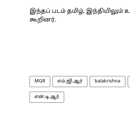
இந்தப் படம் தமிழ், இந்தியிலும
கூறினர்.
MGR
எம்.ஜி.ஆர்
balakrishna
என்.டி.ஆர்