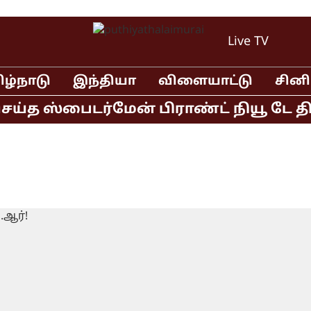
Live TV
ிழ்நாடு
இந்தியா
விளையாட்டு
சின
்த ஸ்பைடர்மேன் பிராண்ட் நியூ டே திரை