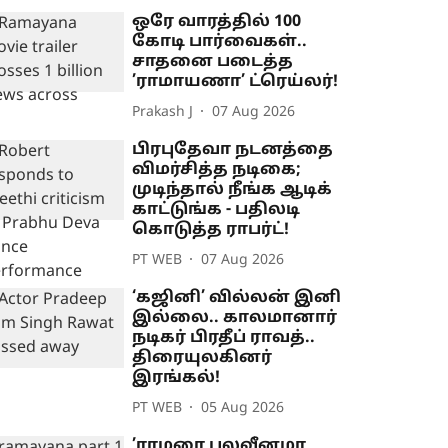
ஒரே வாரத்தில் 100
கோடி பார்வைகள்..
சாதனை படைத்த
’ராமாயணா’ ட்ரெய்லர்!
Prakash J
07 Aug 2026
பிரபுதேவா நடனத்தை
விமர்சித்த நடிகை;
முடிந்தால் நீங்க ஆடிக்
காட்டுங்க - பதிலடி
கொடுத்த ராபர்ட்!
PT WEB
07 Aug 2026
‘கஜினி’ வில்லன் இனி
இல்லை.. காலமானார்
நடிகர் பிரதீப் ராவத்..
திரையுலகினர்
இரங்கல்!
PT WEB
05 Aug 2026
’ராமரை பலவீனமா