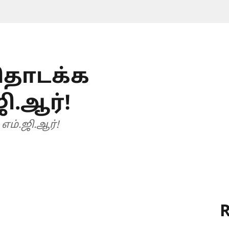
 தொடக்க
ி.ஆர்!
எம்.ஜி.ஆர்!
R