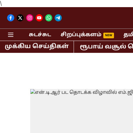
\
சுடச்சுட
சிறப்புக்களம்
தம
முக்கிய செய்திகள்
ல் மட்டும் 400 கோடி ரூபாய் வசூல் செய