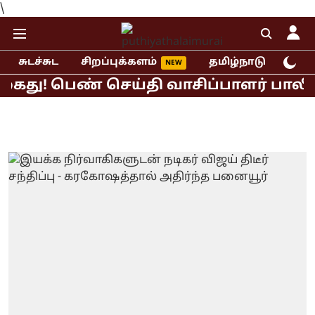
\
சுடச்சுட
சிறப்புக்களம்
தமிழ்நாடு
இந்
ு! பெண் செய்தி வாசிப்பாளர் பாலியல் ப