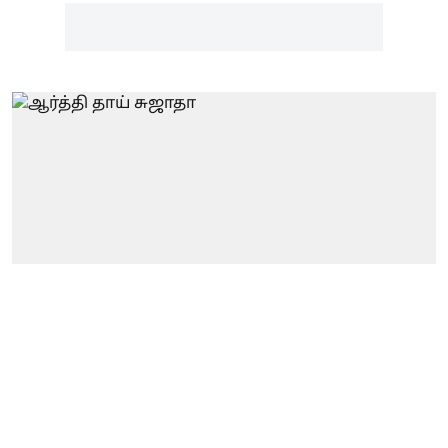
தமிழ்நாடு
ரவிமோகன் - ஆர்த்தி
வழக்கு| ’நாங்கள் மாதம்