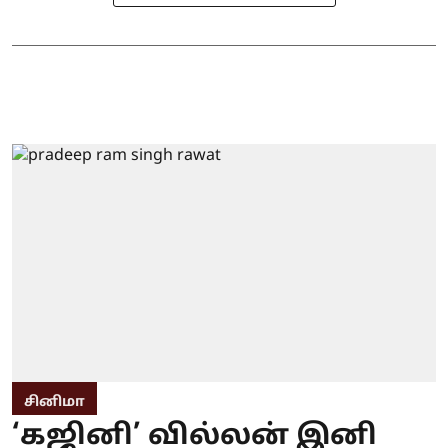
சினிமா
‘கஜினி’ வில்லன் இனி