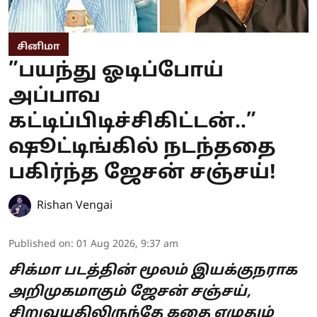
சினிமா
”பயந்து ஓடிப்போய்
அப்பாவ
கட்டிப்பிடிச்சிகிட்டன்..”
ஷூட்டிங்கில் நடந்ததை
பகிர்ந்த ஜேசன் சஞ்சய்!
Rishan Vengai
Published on
:
01 Aug 2026, 9:37 am
சிக்மா படத்தின் மூலம் இயக்குநராக
அறிமுகமாகும் ஜேசன் சஞ்சய்,
சிறுவயதிலிருந்தே கதை எழுதும்