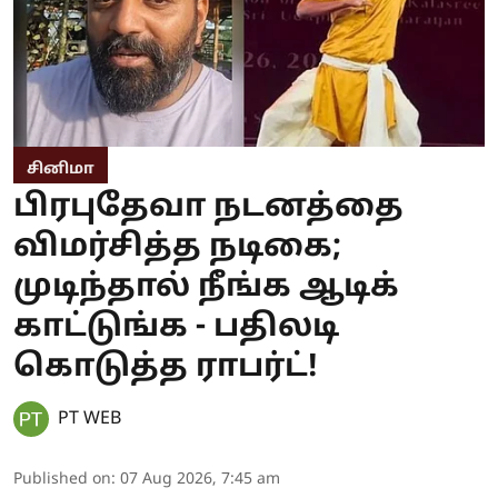
சினிமா
பிரபுதேவா நடனத்தை
விமர்சித்த நடிகை;
முடிந்தால் நீங்க ஆடிக்
காட்டுங்க - பதிலடி
கொடுத்த ராபர்ட்!
PT WEB
Published on
:
07 Aug 2026, 7:45 am