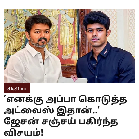
சினிமா
’எனக்கு அப்பா கொடுத்த
அட்வைஸ் இதான்..’
ஜேசன் சஞ்சய் பகிர்ந்த
விசயம்!