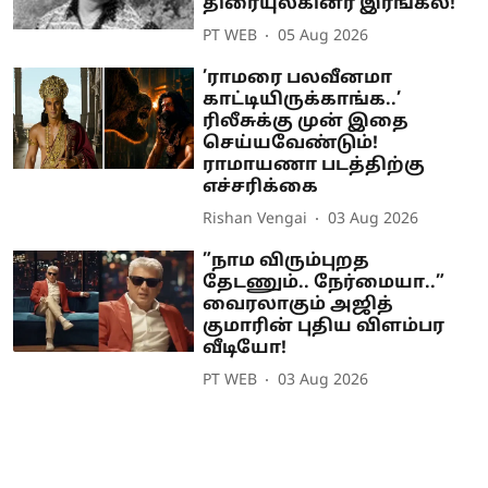
திரையுலகினர் இரங்கல்!
PT WEB
05 Aug 2026
’ராமரை பலவீனமா
காட்டியிருக்காங்க..’
ரிலீசுக்கு முன் இதை
செய்யவேண்டும்!
ராமாயணா படத்திற்கு
எச்சரிக்கை
Rishan Vengai
03 Aug 2026
”நாம விரும்புறத
தேடணும்.. நேர்மையா..”
வைரலாகும் அஜித்
குமாரின் புதிய விளம்பர
வீடியோ!
PT WEB
03 Aug 2026