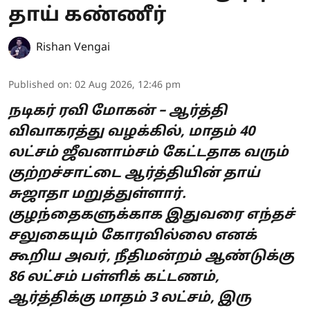
தாய் கண்ணீர்
Rishan Vengai
Published on
:
02 Aug 2026, 12:46 pm
நடிகர் ரவி மோகன் – ஆர்த்தி
விவாகரத்து வழக்கில், மாதம் 40
லட்சம் ஜீவனாம்சம் கேட்டதாக வரும்
குற்றச்சாட்டை ஆர்த்தியின் தாய்
சுஜாதா மறுத்துள்ளார்.
குழந்தைகளுக்காக இதுவரை எந்தச்
சலுகையும் கோரவில்லை எனக்
கூறிய அவர், நீதிமன்றம் ஆண்டுக்கு
86 லட்சம் பள்ளிக் கட்டணம்,
ஆர்த்திக்கு மாதம் 3 லட்சம், இரு