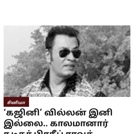
சினிமா
‘கஜினி’ வில்லன் இனி
இல்லை.. காலமானார்