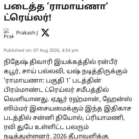
படைத்த ’ராமாயணா’
ட்ரெய்லர்!
Prakash J
Published on
:
07 Aug 2026, 4:54 pm
நிதேஷ் திவாரி இயக்கத்தில் ரன்பீர்
கபூர், சாய் பல்லவி, யஷ் நடித்திருக்கும்
‘ராமாயணா: பகுதி 1’ படத்தின்
பிரம்மாண்ட ட்ரெய்லர் சமீபத்தில்
வெளியானது. ஏஆர் ரஹ்மான், ஹேன்ஸ்
ஸிம்மர் இசையமைக்கும் இந்த இதிகாச
படத்தில் சன்னி தியோல், ப்ரியாமணி,
ரவி துபே உள்ளிட்ட பலரும்
நடித்துள்ளனர். 2026 தீபாவளிக்கு