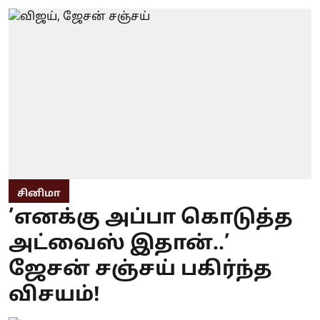
சினிமா
’எனக்கு அப்பா கொடுத்த
அட்வைஸ் இதான்..’
ஜேசன் சஞ்சய் பகிர்ந்த
விசயம்!