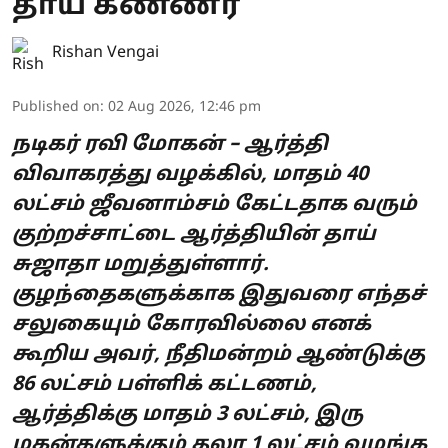
தாய் கண்ணீர்
Rishan Vengai
Published on
:
02 Aug 2026, 12:46 pm
நடிகர் ரவி மோகன் – ஆர்த்தி
விவாகரத்து வழக்கில், மாதம் 40
லட்சம் ஜீவனாம்சம் கேட்டதாக வரும்
குற்றச்சாட்டை ஆர்த்தியின் தாய்
சுஜாதா மறுத்துள்ளார்.
குழந்தைகளுக்காக இதுவரை எந்தச்
சலுகையும் கோரவில்லை எனக்
கூறிய அவர், நீதிமன்றம் ஆண்டுக்கு
86 லட்சம் பள்ளிக் கட்டணம்,
ஆர்த்திக்கு மாதம் 3 லட்சம், இரு
மகன்களுக்கும் தலா 1 லட்சம் வழங்க