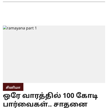
சினிமா
ஒரே வாரத்தில் 100 கோடி
பார்வைகள்.. சாதனை