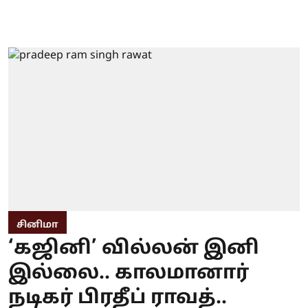
சினிமா
‘கஜினி’ வில்லன் இனி
இல்லை.. காலமானார்
நடிகர் பிரதீப் ராவத்..