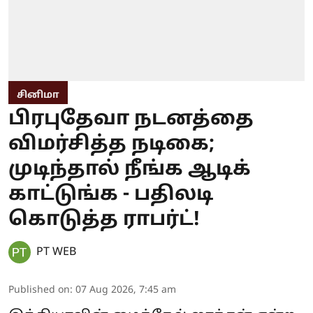
சினிமா
பிரபுதேவா நடனத்தை
விமர்சித்த நடிகை;
முடிந்தால் நீங்க ஆடிக்
காட்டுங்க - பதிலடி
கொடுத்த ராபர்ட்!
PT WEB
Published on
:
07 Aug 2026, 7:45 am