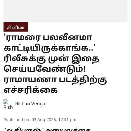
சினிமா
’ராமரை பலவீனமா
காட்டியிருக்காங்க..’
ரிலீசுக்கு முன் இதை
செய்யவேண்டும்!
ராமாயணா படத்திற்கு
எச்சரிக்கை
Rishan Vengai
Published on
:
03 Aug 2026, 12:41 pm
‘ஆதிபுருஷ்’ அனுபவத்தை