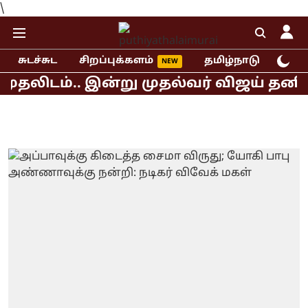
\
சுடச்சுட
சிறப்புக்களம்
தமிழ்நாடு
இந்
ிடம்.. இன்று முதல்வர் விஜய் தனித் தீர