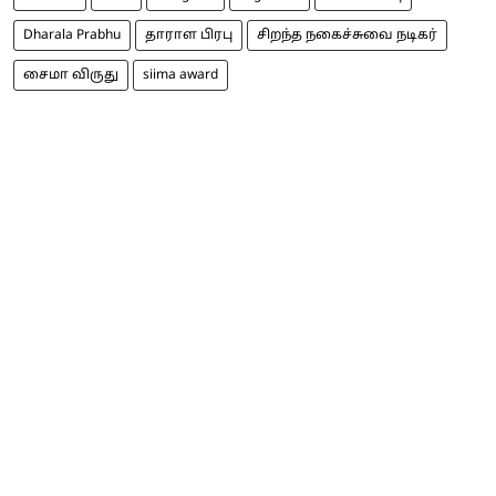
Dharala Prabhu
தாராள பிரபு
சிறந்த நகைச்சுவை நடிகர்
சைமா விருது
siima award