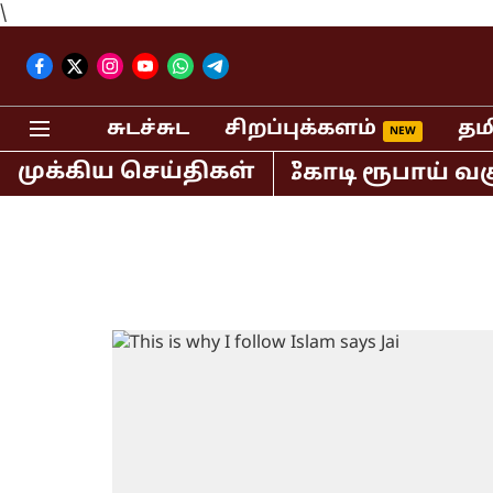
\
சுடச்சுட
சிறப்புக்களம்
தம
முக்கிய செய்திகள்
ியாவில் மட்டும் 400 கோடி ரூபாய் வசூல