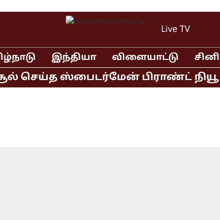
Live TV
ிழ்நாடு
இந்தியா
விளையாட்டு
சின
் செய்த ஸ்பைடர்மேன் பிராண்ட் நியூ டே