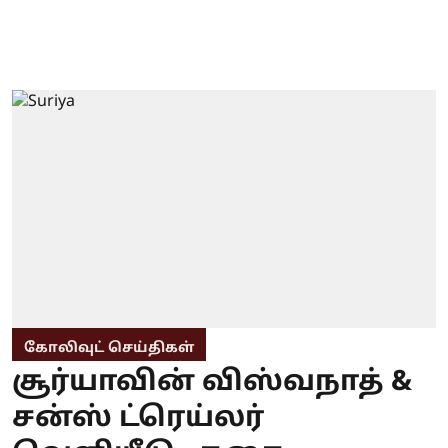
கோலிவுட் செய்திகள்
சூர்யாவின் விஸ்வநாத் &
சன்ஸ் ட்ரெய்லர்