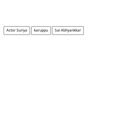
Actor Suriya
karuppu
Sai Abhyankkar