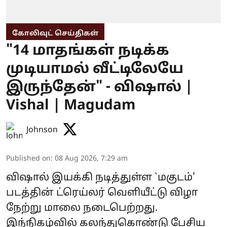
கோலிவுட் செய்திகள்
"14 மாதங்கள் நடிக்க
முடியாமல் வீட்டிலேயே
இருந்தேன்" - விஷால் |
Vishal | Magudam
Johnson
Published on
:
08 Aug 2026, 7:29 am
விஷால் இயக்கி நடித்துள்ள `மகுடம்'
படத்தின் ட்ரெய்லர் வெளியீட்டு விழா
நேற்று மாலை நடைபெற்றது.
இந்நிகழ்வில் கலந்துகொண்டு பேசிய