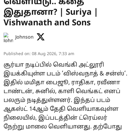
வெளியீடு.. கதை
இதுதானா? | Suriya |
Vishwanath and Sons
Johnson
Published on
:
08 Aug 2026, 7:33 am
சூர்யா நடிப்பில் வெங்கி அட்லூரி
இயக்கியுள்ள படம் ’விஸ்வநாத் & சன்ஸ்’.
இதில் மமிதா பைஜூ, ராதிகா, ரவீணா
டாண்டன், சுனில், காளி வெங்கட் எனப்
பலரும் நடித்துள்ளனர். இந்தப் படம்
ஆகஸ்ட் 14ஆம் தேதி வெளியாகவுள்ள
நிலையில், இப்படத்தின் ட்ரெய்லர்
நேற்று மாலை வெளியானது. தற்போது