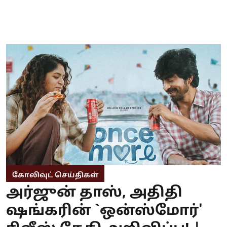
கோலிவுட் செய்திகள்
அர்ஜுன் தாஸ், அதிதி
ஷங்கரின் `ஒன்ஸ்மோர்'