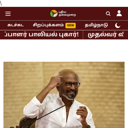
\
சுடச்சுட
சிறப்புக்களம்
தமிழ்நாடு
இந்
 பாலியல் புகார்!
முதல்வர் விஜய் - 