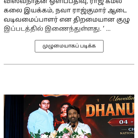
விஸ்வநாதன் ஒளிப்பதிவு, ராஜ் கமல்
கலை இயக்கம், நவா ராஜ்குமார் ஆடை
வடிவமைப்பாளர் என திறமையான குழு
இப்படத்தில் இணைந்துள்ளது. ‘ ...
முழுமையாகப் படிக்க