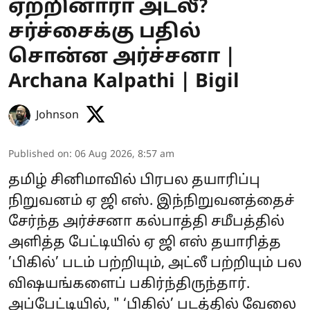
ஏற்றினாரா அட்லீ?
சர்ச்சைக்கு பதில்
சொன்ன அர்ச்சனா |
Archana Kalpathi | Bigil
Johnson
Published on
:
06 Aug 2026, 8:57 am
தமிழ் சினிமாவில் பிரபல தயாரிப்பு
நிறுவனம் ஏ ஜி எஸ். இந்நிறுவனத்தைச்
சேர்ந்த அர்ச்சனா கல்பாத்தி சமீபத்தில்
அளித்த பேட்டியில் ஏ ஜி எஸ் தயாரித்த
’பிகில்’ படம் பற்றியும், அட்லீ பற்றியும் பல
விஷயங்களைப் பகிர்ந்திருந்தார்.
அப்பேட்டியில், " ‘பிகில்’ படத்தில் வேலை