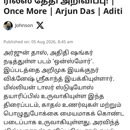
ரிலீஸ் தேதி அறிவிப்பு! |
Once More | Arjun Das | Aditi
Johnson
Published on
:
05 Aug 2026, 8:45 am
அர்ஜுன் தாஸ், அதிதி ஷங்கர்
நடித்துள்ள படம் ‘ஒன்ஸ்மோர்’.
இப்படத்தை அறிமுக இயக்குநர்
விக்னேஷ் ஸ்ரீகாந்த் இயக்கியுள்ளார்.
மில்லியன் டாலர் ஸ்டுடியோஸ்
தயாரிப்பில் உருவாகியுள்ள இந்த
திரைப்படம், காதல் உணர்வுகள் மற்றும்
பொழுதுபோக்கை மையமாகக் கொண்ட
படைப்பாக உருவாகியுள்ளது. அரவிந்த்