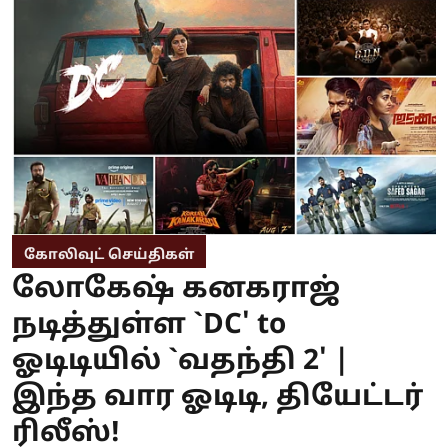
கோலிவுட் செய்திகள்
லோகேஷ் கனகராஜ்
நடித்துள்ள `DC' to
ஓடிடியில் `வதந்தி 2' |
இந்த வார ஓடிடி, தியேட்டர்
ரிலீஸ்!