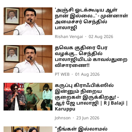
'அஞ்சி ஓடக்கூடிய ஆள்
நான் இல்லை..' - முன்னாள்
அமைச்சர் செந்தில்
பாலாஜி
Rishan Vengai
02 Aug 2026
தவெக குதிரை பேர
வழக்கு.. செந்தில்
பாலாஜியிடம் காவல்துறை
விசாரணை!!
PT WEB
01 Aug 2026
கருப்பு கிராஃபிக்ஸில்
இன்னும் நிறைய
குறைகள் இருக்கிறது! -
ஆர் ஜே பாலாஜி | R J Balaji |
Karuppu
Johnson
23 Jun 2026
"நீங்கள் இல்லாமல்