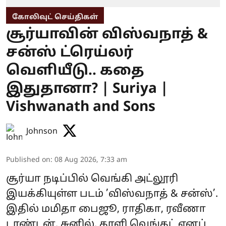
கோலிவுட் செய்திகள்
சூர்யாவின் விஸ்வநாத் &
சன்ஸ் ட்ரெய்லர்
வெளியீடு.. கதை
இதுதானா? | Suriya |
Vishwanath and Sons
Johnson
Published on
:
08 Aug 2026, 7:33 am
சூர்யா நடிப்பில் வெங்கி அட்லூரி
இயக்கியுள்ள படம் ’விஸ்வநாத் & சன்ஸ்’.
இதில் மமிதா பைஜூ, ராதிகா, ரவீணா
டாண்டன், சுனில், காளி வெங்கட் எனப்