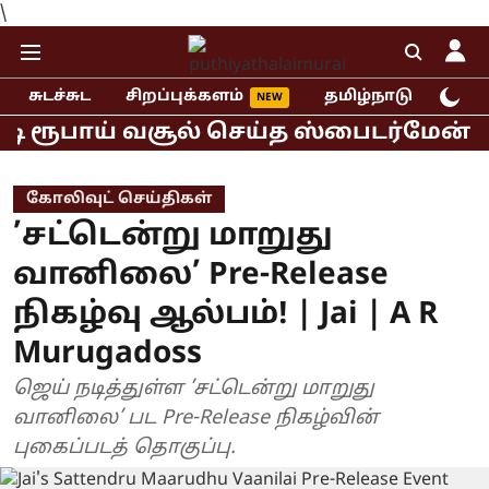
\
சுடச்சுட
சிறப்புக்களம்
தமிழ்நாடு
இந்
 ரூபாய் வசூல் செய்த ஸ்பைடர்மேன் பிரா
கோலிவுட் செய்திகள்
’சட்டென்று மாறுது
வானிலை’ Pre-Release
நிகழ்வு ஆல்பம்! | Jai | A R
Murugadoss
ஜெய் நடித்துள்ள ’சட்டென்று மாறுது
வானிலை’ பட Pre-Release நிகழ்வின்
புகைப்படத் தொகுப்பு.