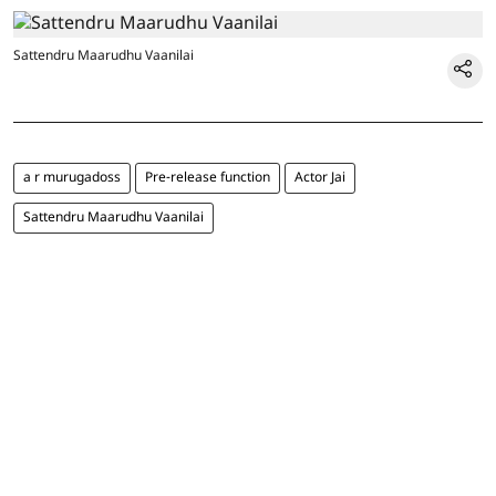
Sattendru Maarudhu Vaanilai
a r murugadoss
Pre-release function
Actor Jai
Sattendru Maarudhu Vaanilai