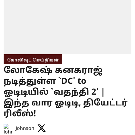
கோலிவுட் செய்திகள்
லோகேஷ் கனகராஜ்
நடித்துள்ள `DC' to
ஓடிடியில் `வதந்தி 2' |
இந்த வார ஓடிடி, தியேட்டர்
ரிலீஸ்!
Johnson