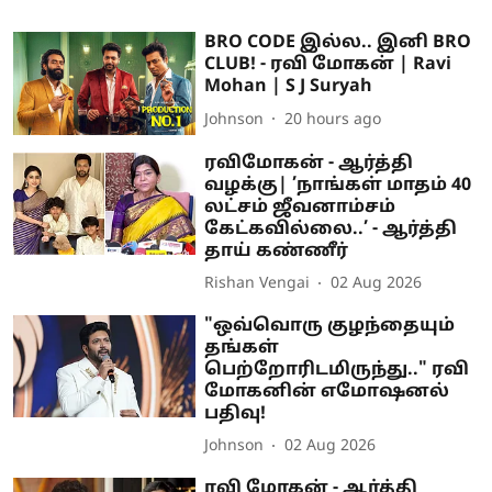
BRO CODE இல்ல.. இனி BRO
CLUB! - ரவி மோகன் | Ravi
Mohan | S J Suryah
Johnson
20 hours ago
ரவிமோகன் - ஆர்த்தி
வழக்கு| ’நாங்கள் மாதம் 40
லட்சம் ஜீவனாம்சம்
கேட்கவில்லை..’ - ஆர்த்தி
தாய் கண்ணீர்
Rishan Vengai
02 Aug 2026
"ஒவ்வொரு குழந்தையும்
தங்கள்
பெற்றோரிடமிருந்து.." ரவி
மோகனின் எமோஷனல்
பதிவு!
Johnson
02 Aug 2026
ரவி மோகன் - ஆர்த்தி