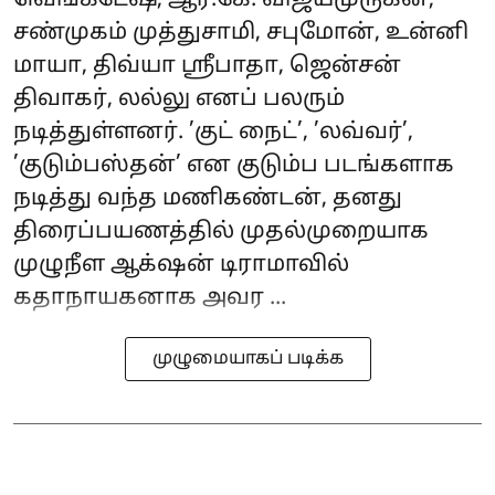
வெங்கடேஷ், ஆர்.கே. விஜய்முருகன்,
சண்முகம் முத்துசாமி, சபுமோன், உன்னி
மாயா, திவ்யா ஸ்ரீபாதா, ஜென்சன்
திவாகர், லல்லு எனப் பலரும்
நடித்துள்ளனர். ’குட் நைட்’, ’லவ்வர்’,
’குடும்பஸ்தன்’ என குடும்ப படங்களாக
நடித்து வந்த மணிகண்டன், தனது
திரைப்பயணத்தில் முதல்முறையாக
முழுநீள ஆக்‌ஷன் டிராமாவில்
கதாநாயகனாக அவர ...
முழுமையாகப் படிக்க