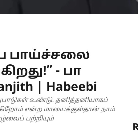
ிய பாய்ச்சலை
கிறது!” - பா
njith | Habeebi
றுபாடுகள் உண்டு. தனித்தனியாகப்
்கிறோம் என்ற மாயைக்குள்தான் நாம்
்வைப் பற்றியும்
R