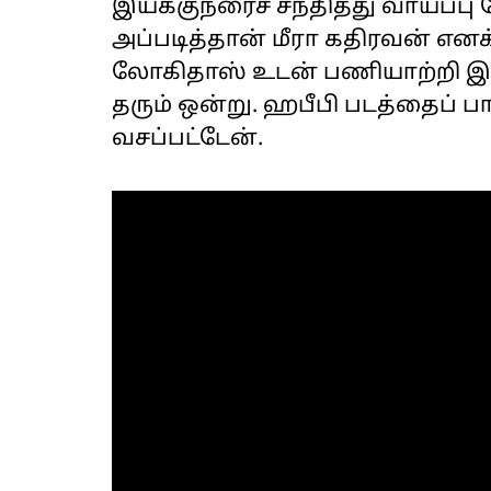
இயக்குநரைச் சந்தித்து வாய்ப்பு 
அப்படித்தான் மீரா கதிரவன் எனக்
லோகிதாஸ் உடன் பணியாற்றி இருக
தரும் ஒன்று. ஹபீபி படத்தைப் பார
வசப்பட்டேன்.