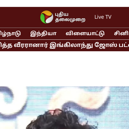
Live TV
ிழ்நாடு
இந்தியா
விளையாட்டு
சின
வீரரானார் இங்கிலாந்து ஜோஸ் பட்லர் 522