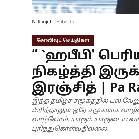
Pa Ranjith
Habeebi
கோலிவுட் செய்திகள்
” `ஹபீபி' பெர
நிகழ்த்தி இருக்
இரஞ்சித் | Pa Ra
இந்த தமிழ்ச் சமூகத்தில் பல வே
பிரிந்தாலும் ஒரே சமூகமாக வாழ
வாழ்வோம். யாரும் யாருடைய வாழ
புரிந்துகொள்வதில்லை.