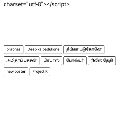
charset="utf-8"></script>
prabhas
Deepika padukone
தீபிகா படுகோனே
அமிதாப் பச்சன்
பிரபாஸ்
போஸ்டர்
ரிலீஸ் தேதி
new poster
Project K