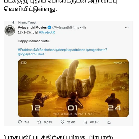
படக்குழு புதிய போஸ்டருடன் அறிவிப்பு
வெளியிட்டுள்ளது.
‘பாகுபலி’ படத்திற்குப் பிறகு, பிரபாஸ்