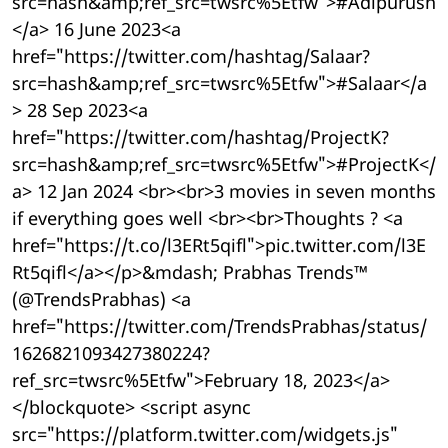
src=hash&amp;ref_src=twsrc%5Etfw">#Adipurush
</a> 16 June 2023<a
href="https://twitter.com/hashtag/Salaar?
src=hash&amp;ref_src=twsrc%5Etfw">#Salaar</a
> 28 Sep 2023<a
href="https://twitter.com/hashtag/ProjectK?
src=hash&amp;ref_src=twsrc%5Etfw">#ProjectK</
a> 12 Jan 2024 <br><br>3 movies in seven months
if everything goes well <br><br>Thoughts ? <a
href="https://t.co/l3ERt5qifl">pic.twitter.com/l3E
Rt5qifl</a></p>&mdash; Prabhas Trends™
(@TrendsPrabhas) <a
href="https://twitter.com/TrendsPrabhas/status/
1626821093427380224?
ref_src=twsrc%5Etfw">February 18, 2023</a>
</blockquote> <script async
src="https://platform.twitter.com/widgets.js"