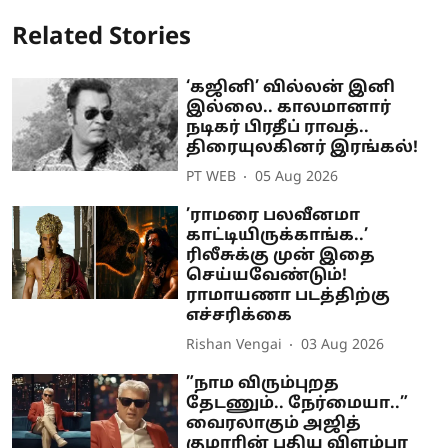
Related Stories
‘கஜினி’ வில்லன் இனி
இல்லை.. காலமானார்
நடிகர் பிரதீப் ராவத்..
திரையுலகினர் இரங்கல்!
PT WEB
05 Aug 2026
’ராமரை பலவீனமா
காட்டியிருக்காங்க..’
ரிலீசுக்கு முன் இதை
செய்யவேண்டும்!
ராமாயணா படத்திற்கு
எச்சரிக்கை
Rishan Vengai
03 Aug 2026
”நாம விரும்புறத
தேடணும்.. நேர்மையா..”
வைரலாகும் அஜித்
குமாரின் புதிய விளம்பர