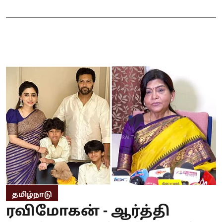
தமிழ்நாடு
ரவிமோகன் - ஆர்த்தி