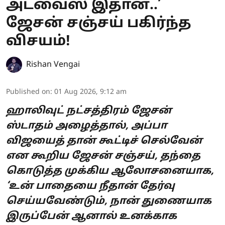
அட்வைஸ் இதான்..’
ஜேசன் சஞ்சய் பகிர்ந்த
விசயம்!
Rishan Vengai
Published on
:
01 Aug 2026, 9:12 am
ஹாலிவுட் நட்சத்திரம் ஜேசன்
ஸ்டாதம் அழைத்தால், அப்பா
விஜயைத் தான் கூட்டிச் செல்வேன்
என கூறிய ஜேசன் சஞ்சய், தந்தை
கொடுத்த முக்கிய ஆலோசனையாக,
‘உன் பாதையை நீதான் தேர்வு
செய்யவேண்டும், நான் துணையாக
இருப்பேன் ஆனால் உனக்காக