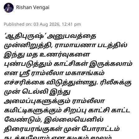
Rishan Vengai
Published on
:
03 Aug 2026, 12:41 pm
‘ஆதிபுருஷ்’ அனுபவத்தை
முன்னிறுத்தி, ராமாயணா படத்தில்
இந்து மத உணர்வுகளை
புண்படுத்தும் காட்சிகள் இருக்கலாம்
என ஸ்ரீ ராம்லீலா மகாசங்கம்
எச்சரிக்கை விடுத்துள்ளது. ரிலீசுக்கு
முன் டெல்லி இந்து
அமைப்புகளுக்கும் ராம்லீலா
கமிட்டிகளுக்கும் சிறப்பு காட்சி காட்ட
வேண்டும், இல்லையெனில்
திரையரங்குகள் முன் போராட்டம்
நடத்துவோம் என கடிதம் மூலம்