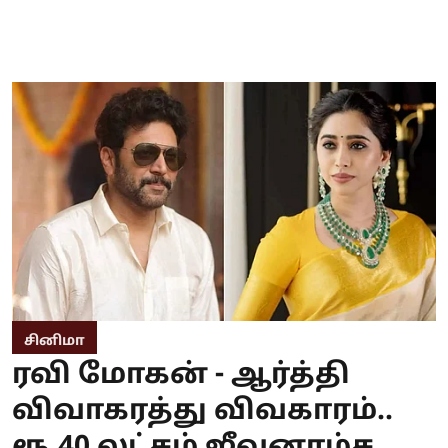
சினிமா
ரவி மோகன் - ஆர்த்தி
விவாகரத்து விவகாரம்..
ரூ.40 லட்சம் ஜீவனாம்ச