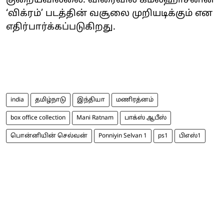
குறையவில்லை. விரைவில் கமல்ஹாசனின்
‘விக்ரம்’ படத்தின் வசூலை முறியடிக்கும் என
எதிர்பார்க்கப்படுகிறது.
india
தமிழ்நாடு
இந்தியா
மணிரத்னம்
box office collection
Mani Ratnam
பாக்ஸ் ஆபீஸ்
பொன்னியின் செல்வன்
Ponniyin Selvan 1
ps1
பிஎஸ்1