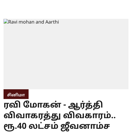
சினிமா
ரவி மோகன் - ஆர்த்தி
விவாகரத்து விவகாரம்..
ரூ.40 லட்சம் ஜீவனாம்ச