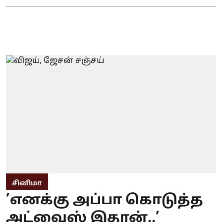
சினிமா
’எனக்கு அப்பா கொடுத்த
அட்வைஸ் இதான்..’