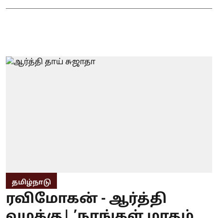
தமிழ்நாடு
ரவிமோகன் - ஆர்த்தி
வழக்கு| ’நாங்கள் மாதம்