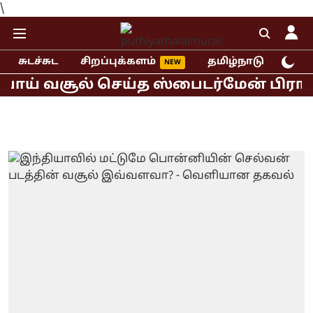
\
சுடச்சுட
சிறப்புக்களம்
தமிழ்நாடு
இந்
ய் வசூல் செய்த ஸ்பைடர்மேன் பிராண்ட் 