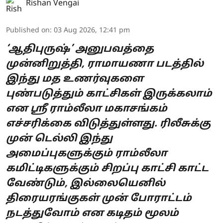
Rishan Vengai
Published on
:
03 Aug 2026, 12:41 pm
‘ஆதிபுருஷ்’ அனுபவத்தை
முன்னிறுத்தி, ராமாயணா படத்தில்
இந்து மத உணர்வுகளை
புண்படுத்தும் காட்சிகள் இருக்கலாம்
என ஸ்ரீ ராம்லீலா மகாசங்கம்
எச்சரிக்கை விடுத்துள்ளது. ரிலீசுக்கு
முன் டெல்லி இந்து
அமைப்புகளுக்கும் ராம்லீலா
கமிட்டிகளுக்கும் சிறப்பு காட்சி காட்ட
வேண்டும், இல்லையெனில்
திரையரங்குகள் முன் போராட்டம்
நடத்துவோம் என கடிதம் மூலம்