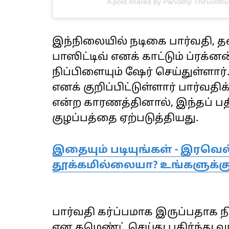
A post shared by Parvathy Thiruvoth
இந்நிலையில் நடிகை பார்வதி, த
பாஸிட்டிவ் எனக் காட்டும் ப்ரக்ன
நிப்பிளையும் ஷேர் செய்துள்ளார
எனக் குறிப்பிட்டுள்ளார் பார்வ
என்ற காரணத்தினால், இந்தப் பத
குழப்பத்தை ஏற்படுத்தியது.
இதையும் படியுங்கள் - இரவெல
தூக்கமில்லையா? உங்களுக்கு
பார்வதி கர்ப்பமாக இருப்பதாக ந
என கமெண்ட் செய்து பகிர்ந்து 