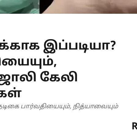
காக இப்படியா?
ியையும்,
 ஜாலி கேலி
்கள்
R