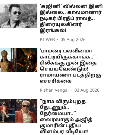
‘கஜினி’ வில்லன் இனி
இல்லை.. காலமானார்
நடிகர் பிரதீப் ராவத்..
திரையுலகினர்
இரங்கல்!
PT WEB
05 Aug 2026
’ராமரை பலவீனமா
காட்டியிருக்காங்க..’
ரிலீசுக்கு முன் இதை
செய்யவேண்டும்!
ராமாயணா படத்திற்கு
எச்சரிக்கை
Rishan Vengai
03 Aug 2026
”நாம விரும்புறத
தேடணும்..
நேர்மையா..”
வைரலாகும் அஜித்
குமாரின் புதிய
விளம்பர வீடியோ!