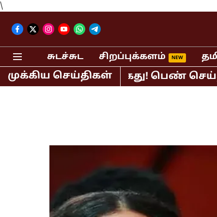
\
சுடச்சுட
சிறப்புக்களம்
தம
முக்கிய செய்திகள்
பி.ஆர்.சுந்தர் கைது! பெண் செய்தி வாசி