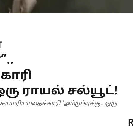
ா
..
காரி
 ஒரு ராயல் சல்யூட்!
சுயமரியாதைக்காரி ’அம்மு’வுக்கு.. ஒரு
R