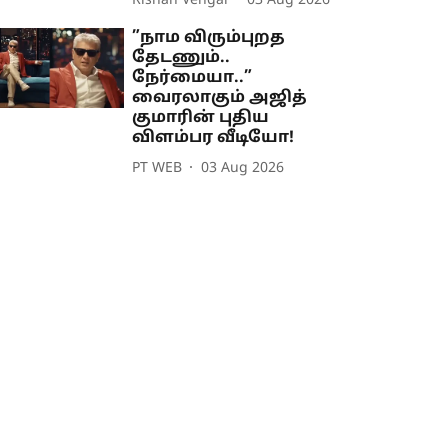
Rishan Vengai
03 Aug 2026
”நாம விரும்புறத
தேடணும்..
நேர்மையா..”
வைரலாகும் அஜித்
குமாரின் புதிய
விளம்பர வீடியோ!
PT WEB
03 Aug 2026