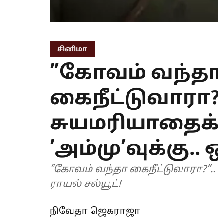
சினிமா
”கோவம் வந்த
கைநீட்டுவாரா?”
சுயமரியாதைக்
’அம்மு’வுக்கு..
”கோவம் வந்தா கைநீட்டுவாரா?”.. 
ராயல் சல்யூட்!
நிவேதா ஜெகராஜா