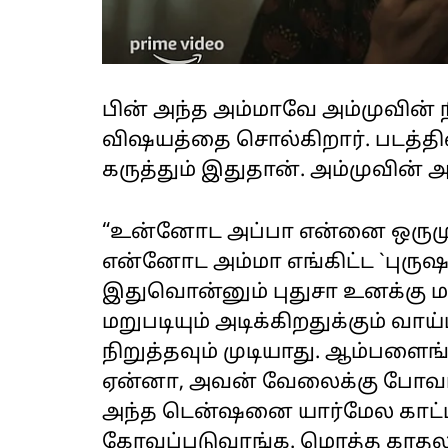
பின் அந்த அம்மாவே அம்முவின் ந
விஷயத்தை சொல்கிறார். படத்தி
கருத்தும் இதுதான். அம்முவின் 
“உன்னோட அப்பா என்னை ஒருமுறை
என்னோட அம்மா எங்கிட்ட `புருஷ
இதுவொன்னும் புதுசா உனக்கு ம
மறுபடியும் அடிக்கிறதுக்கும் வாய
நிறுத்தவும் முடியாது. ஆம்பளைங
ஏன்னா, அவன் வேலைக்கு போவான்
அந்த டென்ஷனை யார்மேல காட்ட ம
கோவப்படுவாங்க. மொத்த காதலு