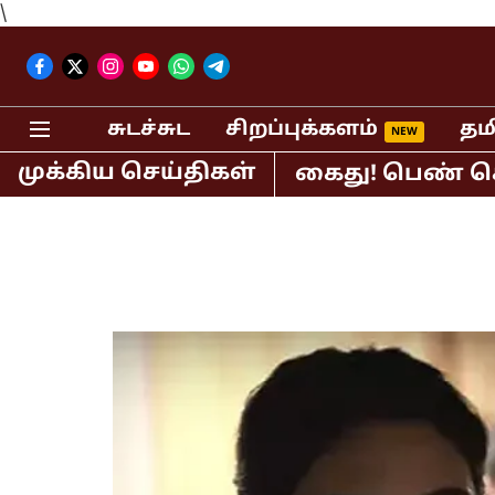
\
சுடச்சுட
சிறப்புக்களம்
தம
முக்கிய செய்திகள்
் பி.ஆர்.சுந்தர் கைது! பெண் செய்தி வ