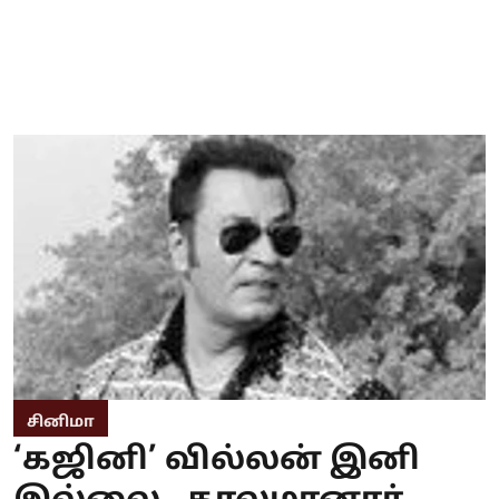
சினிமா
‘கஜினி’ வில்லன் இனி