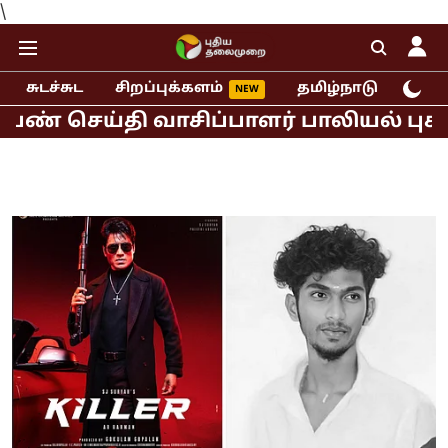
\
சுடச்சுட
சிறப்புக்களம்
தமிழ்நாடு
இந்
ய்தி வாசிப்பாளர் பாலியல் புகார்!
ம