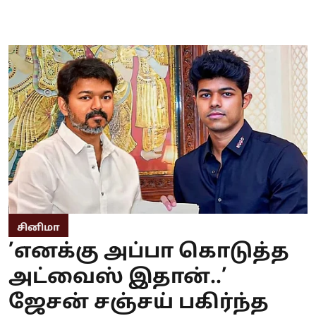
சினிமா
’எனக்கு அப்பா கொடுத்த
அட்வைஸ் இதான்..’
ஜேசன் சஞ்சய் பகிர்ந்த