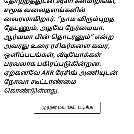
தோற்றத்துடன் again களமிறங்கி,
சமூக வலைதளங்களில்
வைரலாகிறார். “நாம விரும்புறத
தேடணும், அதயே நேர்மையா,
ஆர்வமா பின் தொடரனும்” என்ற
அவரது உரை ரசிகர்களை கவர,
ஒளிப்படங்கள், வீடியோக்கள்
பரவலாக பகிரப்படுகின்றன.
ஏற்கனவே AKR ரேசிங் அணியுடன்
நோவா கூட்டாண்மை
கொண்டுள்ளது.
முழுமையாகப் படிக்க