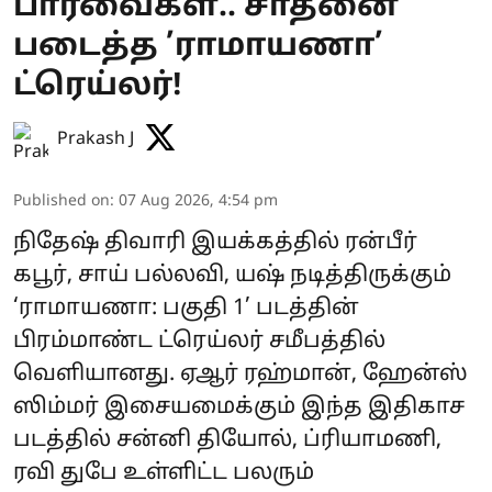
பார்வைகள்.. சாதனை
படைத்த ’ராமாயணா’
ட்ரெய்லர்!
Prakash J
Published on
:
07 Aug 2026, 4:54 pm
நிதேஷ் திவாரி இயக்கத்தில் ரன்பீர்
கபூர், சாய் பல்லவி, யஷ் நடித்திருக்கும்
‘ராமாயணா: பகுதி 1’ படத்தின்
பிரம்மாண்ட ட்ரெய்லர் சமீபத்தில்
வெளியானது. ஏஆர் ரஹ்மான், ஹேன்ஸ்
ஸிம்மர் இசையமைக்கும் இந்த இதிகாச
படத்தில் சன்னி தியோல், ப்ரியாமணி,
ரவி துபே உள்ளிட்ட பலரும்