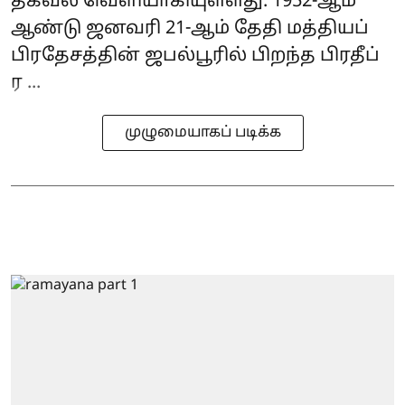
தகவல் வெளியாகியுள்ளது. 1952-ஆம்
ஆண்டு ஜனவரி 21-ஆம் தேதி மத்தியப்
பிரதேசத்தின் ஜபல்பூரில் பிறந்த பிரதீப்
ர ...
முழுமையாகப் படிக்க