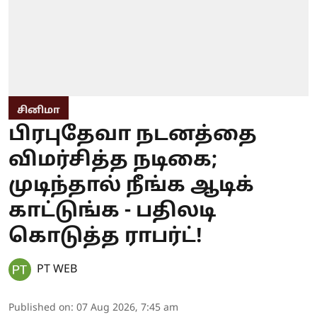
சினிமா
பிரபுதேவா நடனத்தை
விமர்சித்த நடிகை;
முடிந்தால் நீங்க ஆடிக்
காட்டுங்க - பதிலடி
கொடுத்த ராபர்ட்!
PT WEB
Published on
:
07 Aug 2026, 7:45 am