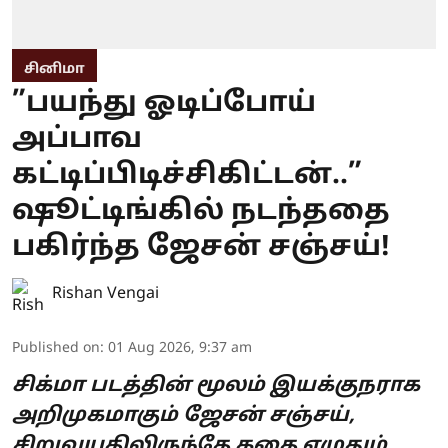
சினிமா
”பயந்து ஓடிப்போய்
அப்பாவ
கட்டிப்பிடிச்சிகிட்டன்..”
ஷூட்டிங்கில் நடந்ததை
பகிர்ந்த ஜேசன் சஞ்சய்!
Rishan Vengai
Published on
:
01 Aug 2026, 9:37 am
சிக்மா படத்தின் மூலம் இயக்குநராக
அறிமுகமாகும் ஜேசன் சஞ்சய்,
சிறுவயதிலிருந்தே கதை எழுதும்