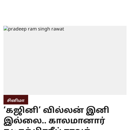
சினிமா
‘கஜினி’ வில்லன் இனி
இல்லை.. காலமானார்