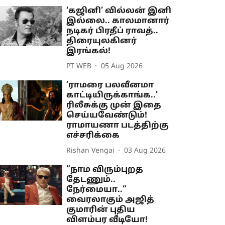
‘கஜினி’ வில்லன் இனி
இல்லை.. காலமானார்
நடிகர் பிரதீப் ராவத்..
திரையுலகினர்
இரங்கல்!
PT WEB
05 Aug 2026
’ராமரை பலவீனமா
காட்டியிருக்காங்க..’
ரிலீசுக்கு முன் இதை
செய்யவேண்டும்!
ராமாயணா படத்திற்கு
எச்சரிக்கை
Rishan Vengai
03 Aug 2026
”நாம விரும்புறத
தேடணும்..
நேர்மையா..”
வைரலாகும் அஜித்
குமாரின் புதிய
விளம்பர வீடியோ!