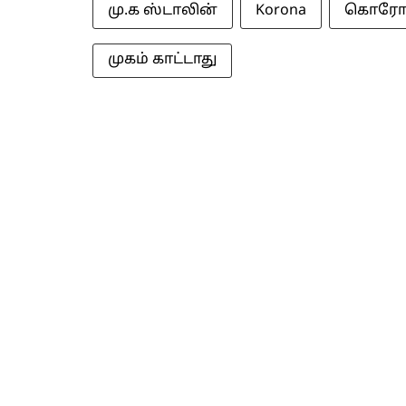
மு.க ஸ்டாலின்
Korona
கொரோ
முகம் காட்டாது