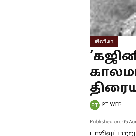
சினிமா
‘கஜின
காலமான
திரைய
PT WEB
Published on
:
05 Au
பாலிவுட் மற்