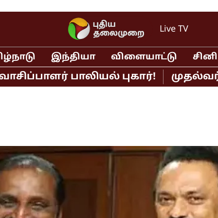
Live TV
ிழ்நாடு
இந்தியா
விளையாட்டு
சின
ாளர் பாலியல் புகார்!
முதல்வர் விஜய