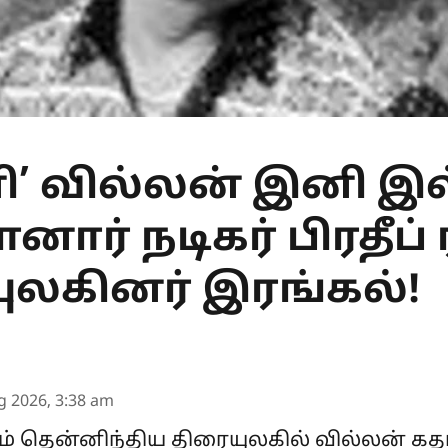
ி’ வில்லன் இனி இ
ார் நடிகர் பிரதீப் 
ுலகினர் இரங்கல்!
g 2026, 3:38 am
றும் தென்னிந்திய திரையுலகில் வில்லன் கத