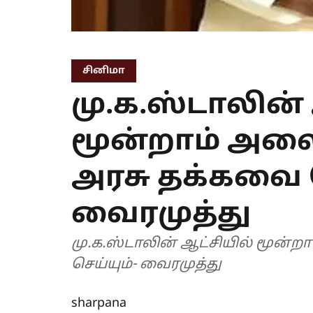
சினிமா
மு.க.ஸ்டாலின்
மூன்றாம் அலை 
அரசு தக்கவை ச
வைரமுத்து
மு.க.ஸ்டாலின் ஆட்சியில் மூன்ற
செய்யும்- வைரமுத்து
sharpana