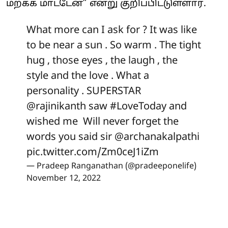
மறக்க மாட்டேன்” என்று குறிப்பிட்டுள்ளார்.
What more can I ask for ? It was like
to be near a sun . So warm . The tight
hug , those eyes , the laugh , the
style and the love . What a
personality . SUPERSTAR
@rajinikanth
saw
#LoveToday
and
wished me Will never forget the
words you said sir
@archanakalpathi
pic.twitter.com/Zm0ceJ1iZm
— Pradeep Ranganathan (@pradeeponelife)
November 12, 2022