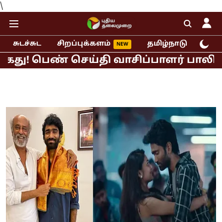
\
சுடச்சுட
சிறப்புக்களம்
தமிழ்நாடு
இந்
ு! பெண் செய்தி வாசிப்பாளர் பாலியல் ப