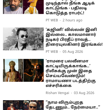
முடிந்தால் நீங்க ஆடிக்
காட்டுங்க - பதிலடி
கொடுத்த ராபர்ட்!
PT WEB
2 hours ago
‘கஜினி’ வில்லன் இனி
இல்லை.. காலமானார்
நடிகர் பிரதீப் ராவத்..
திரையுலகினர் இரங்கல்!
PT WEB
05 Aug 2026
’ராமரை பலவீனமா
காட்டியிருக்காங்க..’
ரிலீசுக்கு முன் இதை
செய்யவேண்டும்!
ராமாயணா படத்திற்கு
எச்சரிக்கை
Rishan Vengai
03 Aug 2026
”நாம விரும்புறத
தேடணும்.. நேர்மையா..”