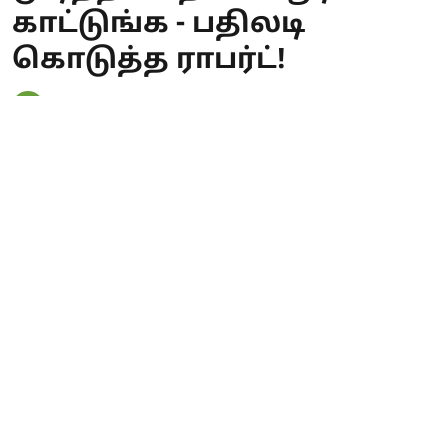
காட்டுங்க - பதிலடி
கொடுத்த ராபர்ட்!
PT WEB
Published on
:
07 Aug 2026, 7:45 am
இந்தியாவின் மைக்கேல் ஜாக்சன் என்ற
அளவுக்கு, நடனத் துறையில் பல
சாதனைகளை நிகழ்த்தக்கூடியவர்
நடிகரும் நடனக் கலைஞருமான பிரபு
தேவா. இவர் சில நாட்களுக்கு முன்பு
குரு பூர்ணிமா நாளில், தனது நடன
குருக்களுக்கு மரியாதை செலுத்தும்
விதமாக நடைபெற்ற நிகழ்ச்சி ஒன்றில்
பரதநாட்டியம் ஆடினார். இது