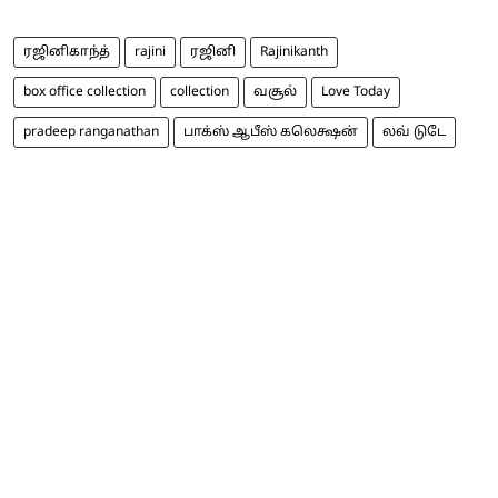
ரஜினிகாந்த்
rajini
ரஜினி
Rajinikanth
box office collection
collection
வசூல்
Love Today
pradeep ranganathan
பாக்ஸ் ஆபீஸ் கலெக்ஷன்
லவ் டுடே