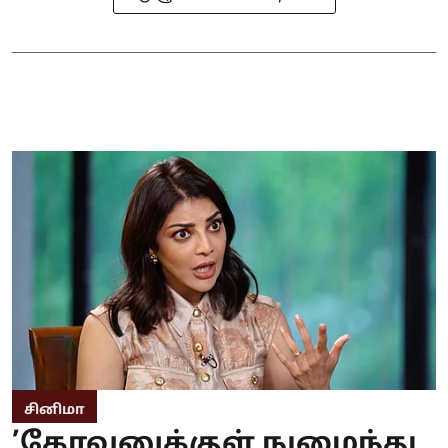
சினிமா
’கேரவனுக்குள் நுழைந்து