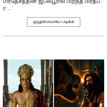
பிரதேசத்தின் ஜபல்பூரில் பிறந்த பிரதீப்
ர ...
முழுமையாகப் படிக்க