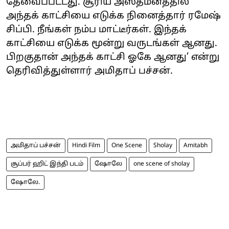
தேவைப்பட்டது. சூரிய அஸ்தமனத்தில்
அந்தக் காட்சியை எடுக்க நினைத்தார் ரமேஷ்
சிப்பி. நீங்கள் நம்ப மாட்டீர்கள். இந்தக்
காட்சியை எடுக்க மூன்று வருடங்கள் ஆனது.
பிறகுதான் அந்தக் காட்சி ஓகே ஆனது’ என்று
தெரிவித்துள்ளார் அமிதாப் பச்சன்.
அமிதாப் பச்சன்
Hindi Film
One Scene
Sholay
Amitabh
சூப்பர் ஹிட் இந்தி படம்
ஷோலே
one scene of sholay
ஷோலே.