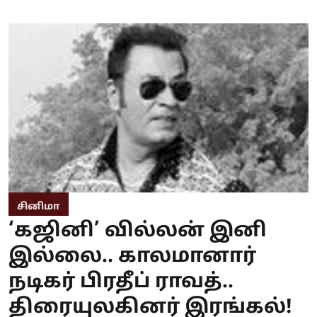
சினிமா
‘கஜினி’ வில்லன் இனி
இல்லை.. காலமானார்
நடிகர் பிரதீப் ராவத்..
திரையுலகினர் இரங்கல்!