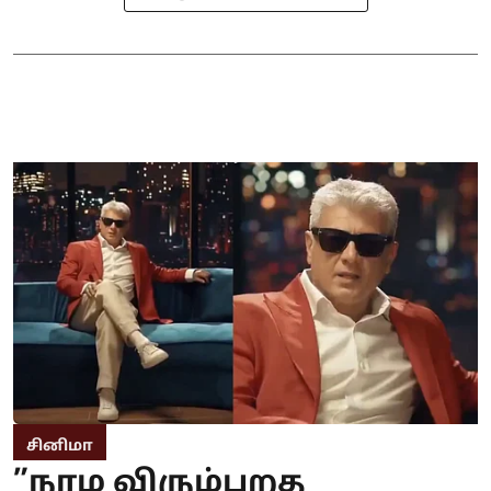
சினிமா
”நாம விரும்புறத