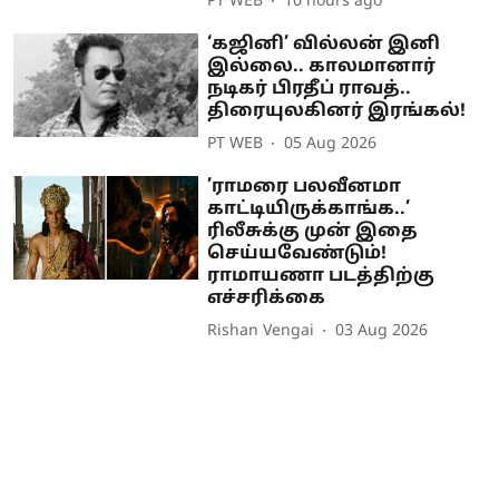
PT WEB
10 hours ago
‘கஜினி’ வில்லன் இனி
இல்லை.. காலமானார்
நடிகர் பிரதீப் ராவத்..
திரையுலகினர் இரங்கல்!
PT WEB
05 Aug 2026
’ராமரை பலவீனமா
காட்டியிருக்காங்க..’
ரிலீசுக்கு முன் இதை
செய்யவேண்டும்!
ராமாயணா படத்திற்கு
எச்சரிக்கை
Rishan Vengai
03 Aug 2026