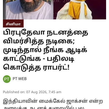
சினிமா
பிரபுதேவா நடனத்தை
விமர்சித்த நடிகை;
முடிந்தால் நீங்க ஆடிக்
காட்டுங்க - பதிலடி
கொடுத்த ராபர்ட்!
PT WEB
Published on
:
07 Aug 2026, 7:45 am
இந்தியாவின் மைக்கேல் ஜாக்சன் என்ற
அளவுக்கு, நடனத் துறையில் பல