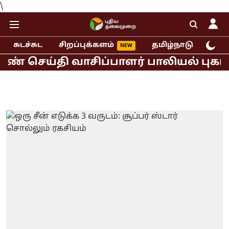
\
சுடச்சுட
சிறப்புக்களம்
தமிழ்நாடு
இந்
்தி வாசிப்பாளர் பாலியல் புகார்!
மு