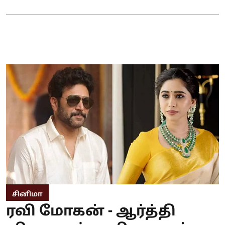
சினிமா
ரவி மோகன் - ஆர்த்தி