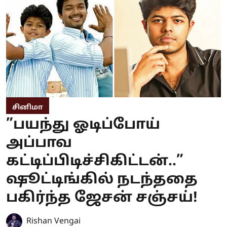
சினிமா
”பயந்து ஓடிப்போய்
அப்பாவ
கட்டிப்பிடிச்சிகிட்டன்..”
ஷூட்டிங்கில் நடந்ததை
பகிர்ந்த ஜேசன் சஞ்சய்!
Rishan Vengai