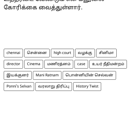
கோரிக்கை வைத்துள்ளார்.
chennai
சென்னை
high court
வழக்கு
சினிமா
director
Cinema
மணிரத்னம்
case
உயர் நீதிமன்றம்
இயக்குனர்
Mani Ratnam
பொன்னியின் செல்வன்
Ponni's Selvan
வரலாறு திரிப்பு
History Twist