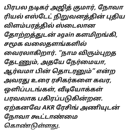
பிரபல நடிகர் அஜித் குமார், நோவா
ரியல் எஸ்டேட் நிறுவனத்தின் புதிய
விளம்பரத்தில் ஸ்டைலான
தோற்றத்துடன் again களமிறங்கி,
சமூக வலைதளங்களில்
வைரலாகிறார். “நாம விரும்புறத
தேடணும், அதயே நேர்மையா,
ஆர்வமா பின் தொடரனும்” என்ற
அவரது உரை ரசிகர்களை கவர,
ஒளிப்படங்கள், வீடியோக்கள்
பரவலாக பகிரப்படுகின்றன.
ஏற்கனவே AKR ரேசிங் அணியுடன்
நோவா கூட்டாண்மை
கொண்டுள்ளது.