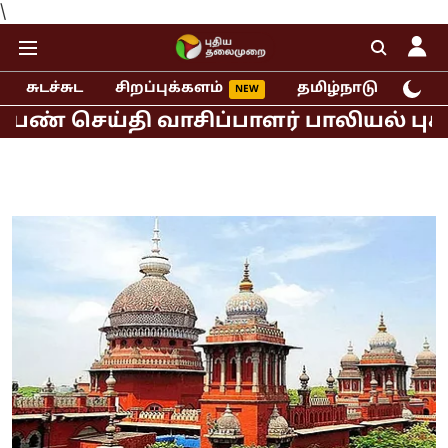
\
சுடச்சுட
சிறப்புக்களம்
தமிழ்நாடு
இந்
ய்தி வாசிப்பாளர் பாலியல் புகார்!
ம