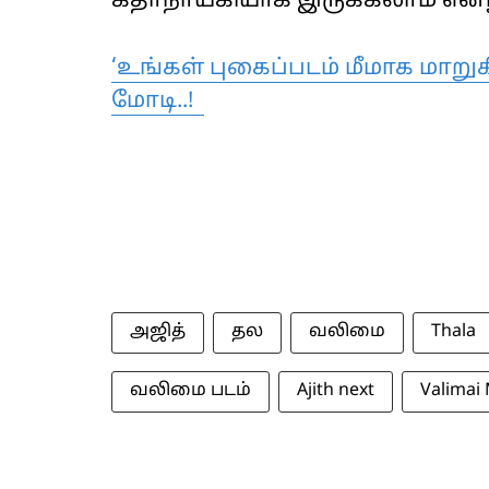
கதாநாயகியாக இருக்கலாம் என்று
‘உங்கள் புகைப்படம் மீமாக மாறுக
மோடி..!
அஜித்
தல
வலிமை
Thala
வலிமை படம்
Ajith next
Valimai