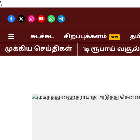
\
சுடச்சுட
சிறப்புக்களம்
தம
முக்கிய செய்திகள்
வில் மட்டும் 400 கோடி ரூபாய் வசூல் ச