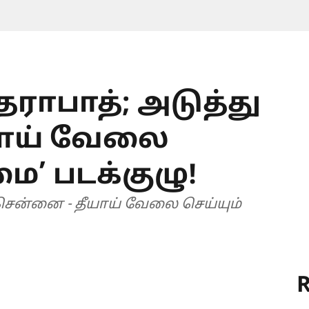
ராபாத்; அடுத்து
யாய் வேலை
ை’ படக்குழு!
 சென்னை - தீயாய் வேலை செய்யும்
R