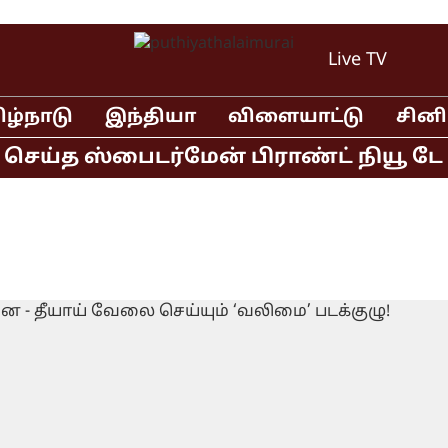
Live TV
ிழ்நாடு
இந்தியா
விளையாட்டு
சின
ெய்த ஸ்பைடர்மேன் பிராண்ட் நியூ டே தி