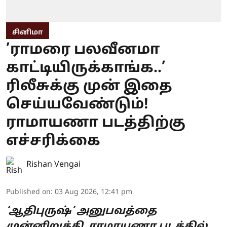
சினிமா
’ராமரை பலவீனமா
காட்டியிருக்காங்க..’
ரிலீசுக்கு முன் இதை
செய்யவேண்டும்!
ராமாயணா படத்திற்கு
எச்சரிக்கை
Rishan Vengai
Published on
:
03 Aug 2026, 12:41 pm
‘ஆதிபுருஷ்’ அனுபவத்தை
முன்னிறுத்தி, ராமாயணா படத்தில்