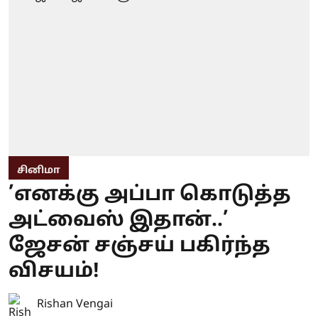
சினிமா
’எனக்கு அப்பா கொடுத்த
அட்வைஸ் இதான்..’
ஜேசன் சஞ்சய் பகிர்ந்த
விசயம்!
Rishan Vengai