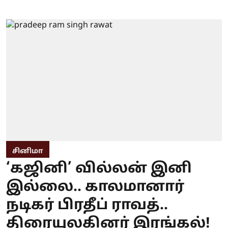
சினிமா
‘கஜினி’ வில்லன் இனி
இல்லை.. காலமானார்
நடிகர் பிரதீப் ராவத்..
திரையுலகினர் இரங்கல்!