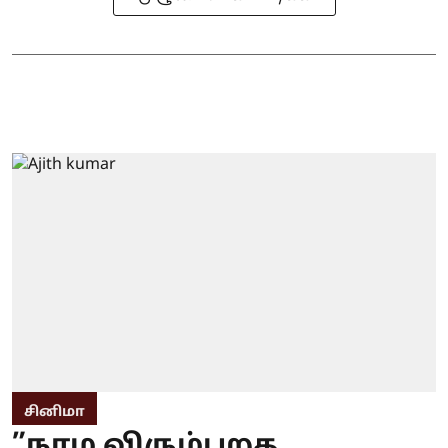
சினிமா
”நாம விரும்புறத