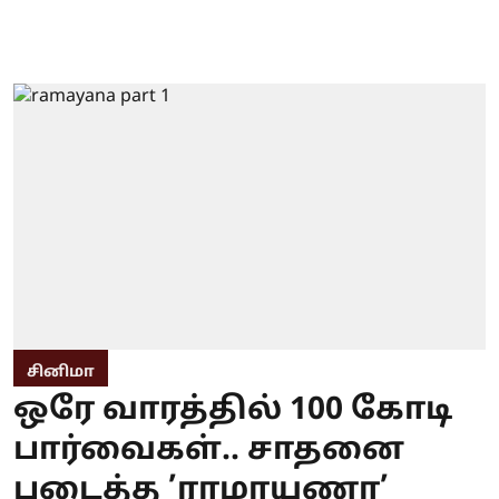
சினிமா
ஒரே வாரத்தில் 100 கோடி
பார்வைகள்.. சாதனை
படைத்த ’ராமாயணா’