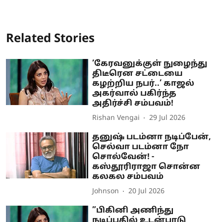
Related Stories
’கேரவனுக்குள் நுழைந்து
திடீரென சட்டையை
கழற்றிய நபர்..’ காஜல்
அகர்வால் பகிர்ந்த
அதிர்ச்சி சம்பவம்!
Rishan Vengai
29 Jul 2026
தனுஷ் படம்னா நடிப்பேன்,
செல்வா படம்னா நோ
சொல்வேன்! -
கஸ்தூரிராஜா சொன்ன
கலகல சம்பவம்
Johnson
20 Jul 2026
”பிகினி அணிந்து
நடிப்பதில் உடன்பாடு