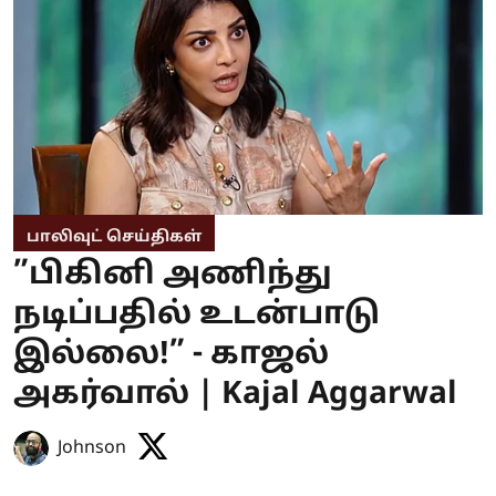
பாலிவுட் செய்திகள்
”பிகினி அணிந்து
நடிப்பதில் உடன்பாடு
இல்லை!” - காஜல்
அகர்வால் | Kajal Aggarwal
Johnson