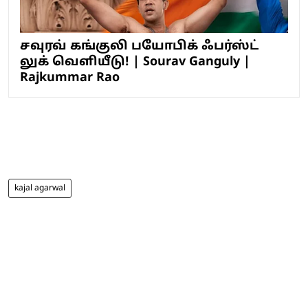
சவுரவ் கங்குலி பயோபிக் ஃபர்ஸ்ட்
லுக் வெளியீடு! | Sourav Ganguly |
Rajkummar Rao
kajal agarwal