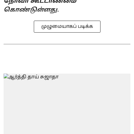
நோவா கூட்டாண்மை
கொண்டுள்ளது.
முழுமையாகப் படிக்க