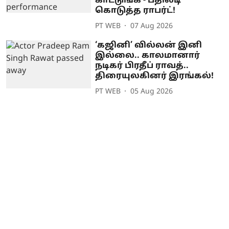
காட்டுங்க - பதிலடி
கொடுத்த ராபர்ட்!
PT WEB
07 Aug 2026
‘கஜினி’ வில்லன் இனி
இல்லை.. காலமானார்
நடிகர் பிரதீப் ராவத்..
திரையுலகினர் இரங்கல்!
PT WEB
05 Aug 2026