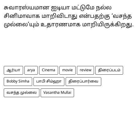
சுவாரஸ்யமான ஐடியா மட்டுமே நல்ல
சினிமாவாக மாறிவிடாது என்பதற்கு ‘வசந்த
முல்லை’யும் உதாரணமாக மாறியிருக்கிறது.
ஆர்யா
arya
Cinema
movie
review
திரைப்படம்
Bobby Simha
பாபி சிம்ஹா
திரைப்பார்வை
வசந்த முல்லை
Vasantha Mullai