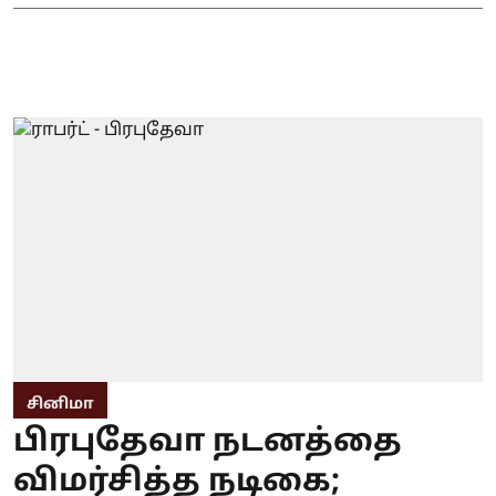
சினிமா
பிரபுதேவா நடனத்தை
விமர்சித்த நடிகை;