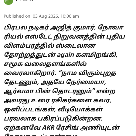
PT WEB
Published on
:
03 Aug 2026, 10:06 am
பிரபல நடிகர் அஜித் குமார், நோவா
ரியல் எஸ்டேட் நிறுவனத்தின் புதிய
விளம்பரத்தில் ஸ்டைலான
தோற்றத்துடன் again களமிறங்கி,
சமூக வலைதளங்களில்
வைரலாகிறார். “நாம விரும்புறத
தேடணும், அதயே நேர்மையா,
ஆர்வமா பின் தொடரனும்” என்ற
அவரது உரை ரசிகர்களை கவர,
ஒளிப்படங்கள், வீடியோக்கள்
பரவலாக பகிரப்படுகின்றன.
ஏற்கனவே AKR ரேசிங் அணியுடன்