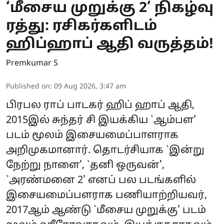
‘மீசைய முறுக்கு 2’ நிகழ்வு
ரத்து: ரசிகர்களிடம்
ஹிப்ஹாப் ஆதி வருத்தம்!
Premkumar S
Published on
:
09 Aug 2026, 3:47 am
பிரபல ராப் பாடகர் ஹிப் ஹாப் ஆதி,
2015இல் சுந்தர் சி இயக்கிய `ஆம்பள'
படம் மூலம் இசையமைப்பாளராக
அறிமுகமானார். தொடர்சியாக `இன்று
நேற்று நாளை', `தனி ஒருவன்',
`அரண்மனை 2' எனப் பல படங்களில்
இசையமைப்பளராக பணியாற்றியவர்,
2017ஆம் ஆண்டு `மீசைய முறுக்கு' படம்