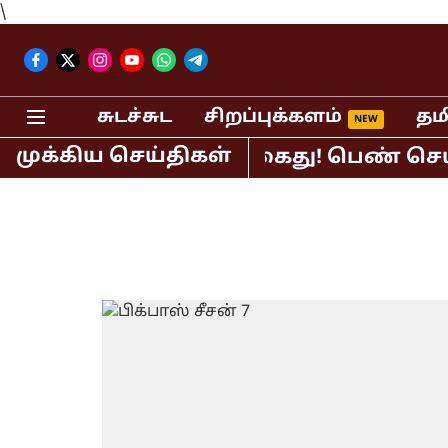
\
சுடச்சுட
சிறப்புக்களம்
தம
முக்கிய செய்திகள்
ர் பி.ஆர்.சுந்தர் கைது! பெண் செய்தி 