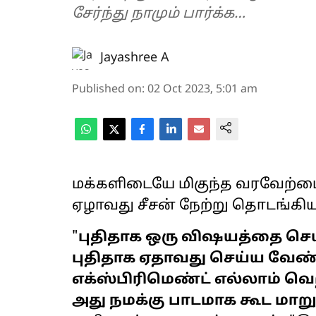
சேர்ந்து நாமும் பார்க்க…
Jayashree A
Published on
:
02 Oct 2023, 5:01 am
மக்களிடையே மிகுந்த வரவேற்பை ப
ஏழாவது சீசன் நேற்று தொடங்கிய
"
புதிதாக ஒரு விஷயத்தை செய
புதிதாக ஏதாவது செய்ய வேண்ட
எக்ஸ்பிரிமெண்ட் எல்லாம் வெற
அது நமக்கு பாடமாக கூட மாறு