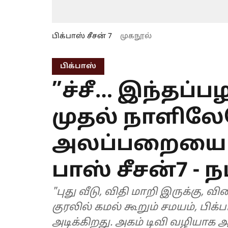
பிக்பாஸ் சீசன் 7
முகநூல்
பிக்பாஸ்
”ச்சீ… இந்தப்பழம
முதல் நாளில
அலப்பறையை கி
பாஸ் சீசன்7 - 
"புது வீடு, விதி மாறி இருக்கு, 
குரலில் கமல் கூறும் சமயம், பிக்ப
அடிக்கிறது. அகம் டிவி வழியாக அகத்திற்குள் யார் என்று அவருடன்