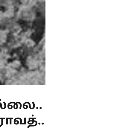
ல்லை..
ராவத்..