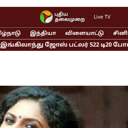
Live TV
ிழ்நாடு
இந்தியா
விளையாட்டு
சின
ிலாந்து ஜோஸ் பட்லர் 522 டி20 போட்டிகள