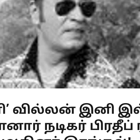
ி’ வில்லன் இனி இ
ார் நடிகர் பிரதீப் 