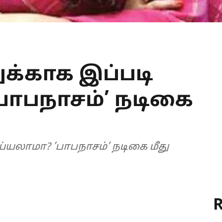
ுக்காக இப்படி
பாபநாசம்’ நடிகை
ய்யலாமா? ’பாபநாசம்’ நடிகை மீது
R