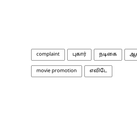
complaint
புகார்
நடிகை
ஆஷ
movie promotion
எவிடே