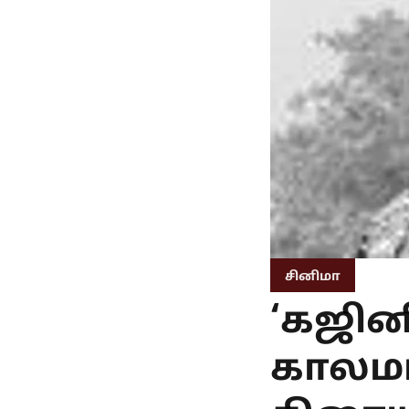
சினிமா
‘கஜின
காலமான