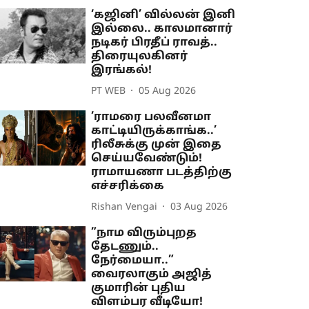
‘கஜினி’ வில்லன் இனி
இல்லை.. காலமானார்
நடிகர் பிரதீப் ராவத்..
திரையுலகினர்
இரங்கல்!
PT WEB
05 Aug 2026
’ராமரை பலவீனமா
காட்டியிருக்காங்க..’
ரிலீசுக்கு முன் இதை
செய்யவேண்டும்!
ராமாயணா படத்திற்கு
எச்சரிக்கை
Rishan Vengai
03 Aug 2026
”நாம விரும்புறத
தேடணும்..
நேர்மையா..”
வைரலாகும் அஜித்
குமாரின் புதிய
விளம்பர வீடியோ!