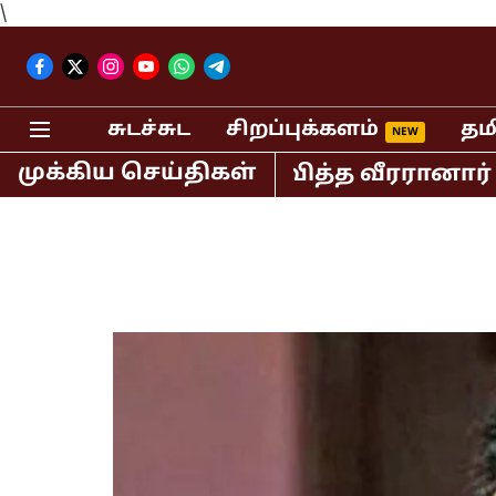
\
சுடச்சுட
சிறப்புக்களம்
தம
முக்கிய செய்திகள்
்டில் அதிக ரன் குவித்த வீரரானார் இங்க