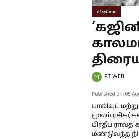
சினிமா
‘கஜின
காலமான
திரைய
PT WEB
Published on
:
05 Au
பாலிவுட் மற்
மூலம் ரசிகர்க
பிரதீப் ராவத்
மீண்டுவந்த நி