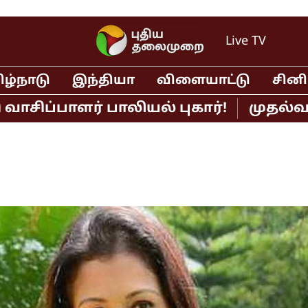
Live TV
ிழ்நாடு
இந்தியா
விளையாட்டு
சின
ாளர் பாலியல் புகார்!
முதல்வர் விஜய