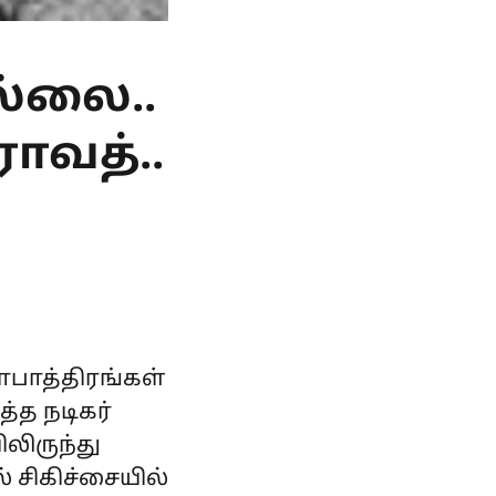
ல்லை..
ராவத்..
ாபாத்திரங்கள்
்த நடிகர்
ிலிருந்து
் சிகிச்சையில்