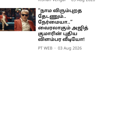
Rishan Vengai
03 Aug 2026
”நாம விரும்புறத
தேடணும்..
நேர்மையா..”
வைரலாகும் அஜித்
குமாரின் புதிய
விளம்பர வீடியோ!
PT WEB
03 Aug 2026