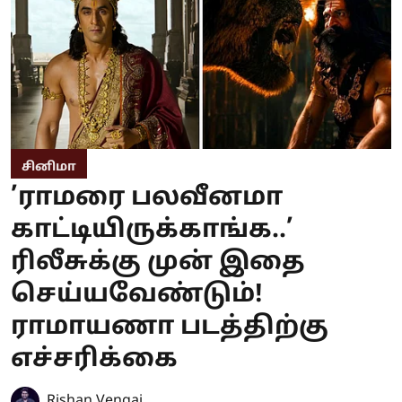
சினிமா
’ராமரை பலவீனமா
காட்டியிருக்காங்க..’
ரிலீசுக்கு முன் இதை
செய்யவேண்டும்!
ராமாயணா படத்திற்கு
எச்சரிக்கை
Rishan Vengai