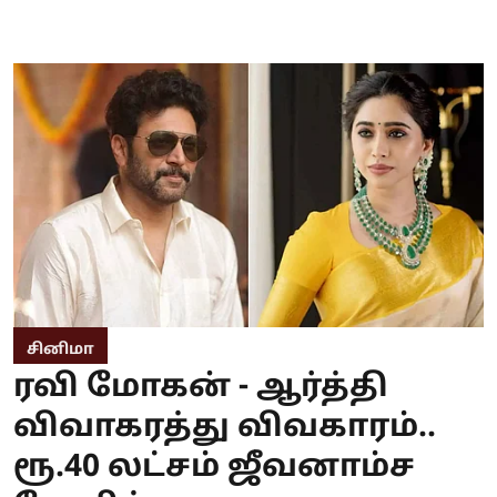
சினிமா
ரவி மோகன் - ஆர்த்தி
விவாகரத்து விவகாரம்..
ரூ.40 லட்சம் ஜீவனாம்ச