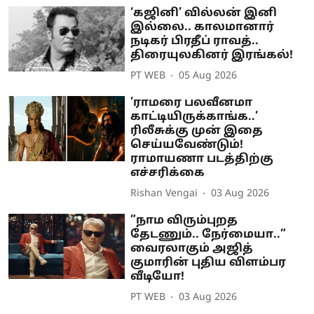
‘கஜினி’ வில்லன் இனி
இல்லை.. காலமானார்
நடிகர் பிரதீப் ராவத்..
திரையுலகினர் இரங்கல்!
PT WEB
05 Aug 2026
’ராமரை பலவீனமா
காட்டியிருக்காங்க..’
ரிலீசுக்கு முன் இதை
செய்யவேண்டும்!
ராமாயணா படத்திற்கு
எச்சரிக்கை
Rishan Vengai
03 Aug 2026
”நாம விரும்புறத
தேடணும்.. நேர்மையா..”
வைரலாகும் அஜித்
குமாரின் புதிய விளம்பர
வீடியோ!
PT WEB
03 Aug 2026