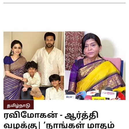
தமிழ்நாடு
ரவிமோகன் - ஆர்த்தி
வழக்கு| ’நாங்கள் மாதம்