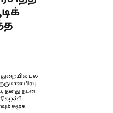
டிக்
த்த
் துறையில் பல
ஞருமான பிரபு
ில், தனது நடன
ிகழ்ச்சி
வும் சமூக