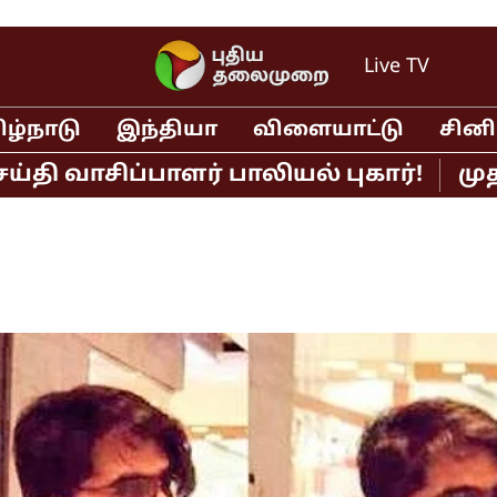
Live TV
ிழ்நாடு
இந்தியா
விளையாட்டு
சின
சிப்பாளர் பாலியல் புகார்!
முதல்வர்