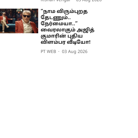
Rishan Vengai
03 Aug 2026
”நாம விரும்புறத
தேடணும்..
நேர்மையா..”
வைரலாகும் அஜித்
குமாரின் புதிய
விளம்பர வீடியோ!
PT WEB
03 Aug 2026