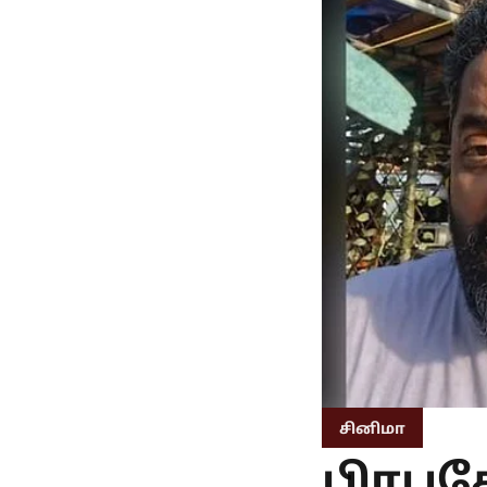
சினிமா
பிரபு