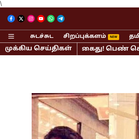
\
சுடச்சுட
சிறப்புக்களம்
தம
முக்கிய செய்திகள்
 பி.ஆர்.சுந்தர் கைது! பெண் செய்தி வா