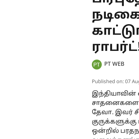
நடிகை;
காட்டு
ராபர்ட்
PT WEB
Published on
:
07 Au
இந்தியாவின் 
சாதனைகளை நி
தேவா. இவர் சி
குருக்களுக்க
ஒன்றில் பரதந