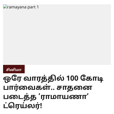
சினிமா
ஒரே வாரத்தில் 100 கோடி
பார்வைகள்.. சாதனை
படைத்த ’ராமாயணா’
ட்ரெய்லர்!