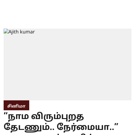
சினிமா
”நாம விரும்புறத
தேடணும்.. நேர்மையா..”