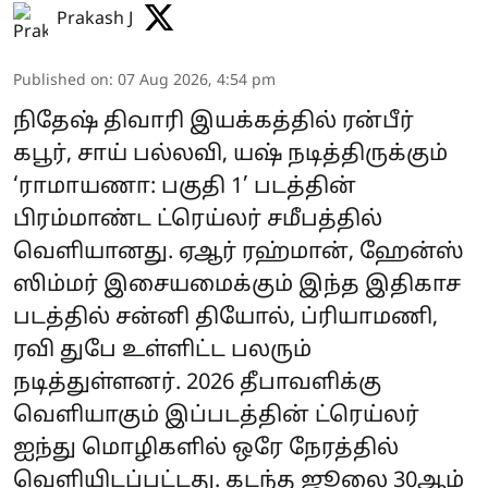
Prakash J
Published on
:
07 Aug 2026, 4:54 pm
நிதேஷ் திவாரி இயக்கத்தில் ரன்பீர்
கபூர், சாய் பல்லவி, யஷ் நடித்திருக்கும்
‘ராமாயணா: பகுதி 1’ படத்தின்
பிரம்மாண்ட ட்ரெய்லர் சமீபத்தில்
வெளியானது. ஏஆர் ரஹ்மான், ஹேன்ஸ்
ஸிம்மர் இசையமைக்கும் இந்த இதிகாச
படத்தில் சன்னி தியோல், ப்ரியாமணி,
ரவி துபே உள்ளிட்ட பலரும்
நடித்துள்ளனர். 2026 தீபாவளிக்கு
வெளியாகும் இப்படத்தின் ட்ரெய்லர்
ஐந்து மொழிகளில் ஒரே நேரத்தில்
வெளியிடப்பட்டது. கடந்த ஜூலை 30ஆம்