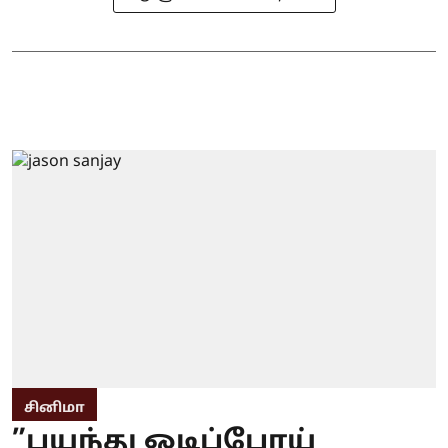
சினிமா
”பயந்து ஓடிப்போய்