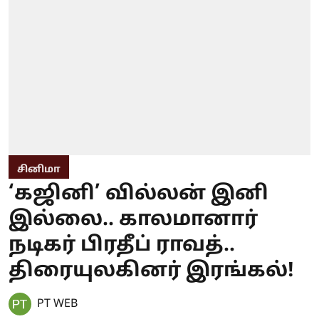
சினிமா
‘கஜினி’ வில்லன் இனி
இல்லை.. காலமானார்
நடிகர் பிரதீப் ராவத்..
திரையுலகினர் இரங்கல்!
PT WEB