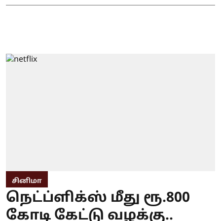
சினிமா
நெட்ப்ளிக்ஸ் மீது ரூ.800
கோடி கேட்டு வழக்கு..