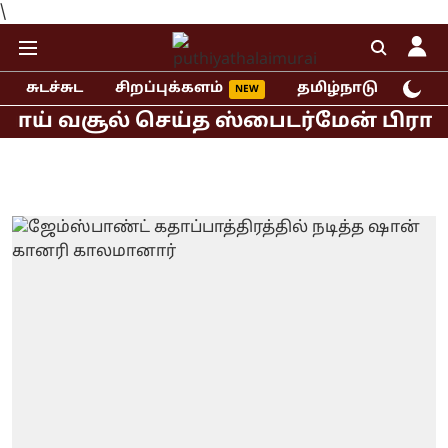
\
சுடச்சுட
சிறப்புக்களம்
தமிழ்நாடு
இந்
ய் வசூல் செய்த ஸ்பைடர்மேன் பிராண்ட் 