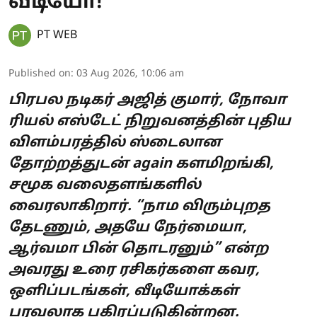
வீடியோ!
PT WEB
Published on
:
03 Aug 2026, 10:06 am
பிரபல நடிகர் அஜித் குமார், நோவா
ரியல் எஸ்டேட் நிறுவனத்தின் புதிய
விளம்பரத்தில் ஸ்டைலான
தோற்றத்துடன் again களமிறங்கி,
சமூக வலைதளங்களில்
வைரலாகிறார். “நாம விரும்புறத
தேடணும், அதயே நேர்மையா,
ஆர்வமா பின் தொடரனும்” என்ற
அவரது உரை ரசிகர்களை கவர,
ஒளிப்படங்கள், வீடியோக்கள்
பரவலாக பகிரப்படுகின்றன.