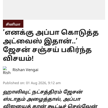
சினிமா
’எனக்கு அப்பா கொடுத்த
அட்வைஸ் இதான்..’
ஜேசன் சஞ்சய் பகிர்ந்த
விசயம்!
Rishan Vengai
Published on
:
01 Aug 2026, 9:12 am
ஹாலிவுட் நட்சத்திரம் ஜேசன்
ஸ்டாதம் அழைத்தால், அப்பா
விஜயைத் தான் கூட்டிச் செல்வேன்