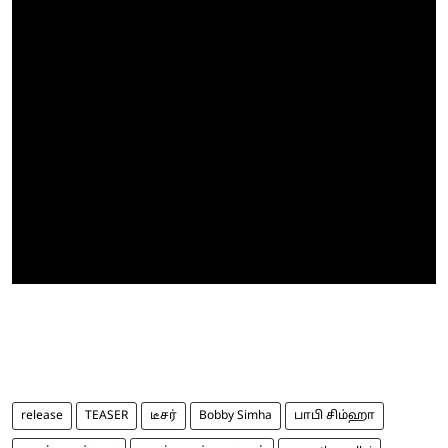
release
TEASER
டீசர்
Bobby Simha
பாபி சிம்ஹா