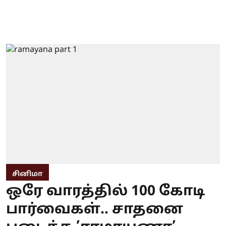
சினிமா
ஒரே வாரத்தில் 100 கோடி
பார்வைகள்.. சாதனை