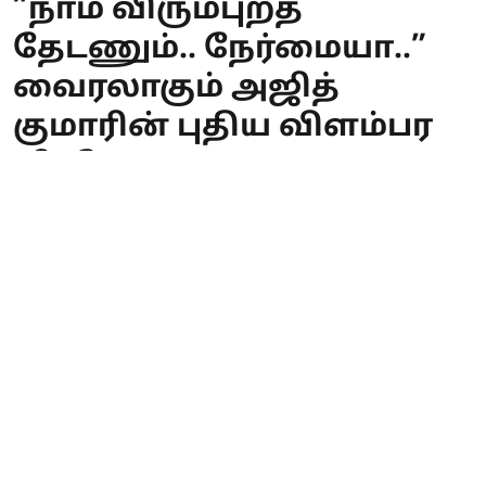
”நாம விரும்புறத
தேடணும்.. நேர்மையா..”
வைரலாகும் அஜித்
குமாரின் புதிய விளம்பர
வீடியோ!
PT WEB
Published on
:
03 Aug 2026, 10:06 am
பிரபல நடிகர் அஜித் குமார், நோவா
ரியல் எஸ்டேட் நிறுவனத்தின் புதிய
விளம்பரத்தில் ஸ்டைலான
தோற்றத்துடன் again களமிறங்கி,
சமூக வலைதளங்களில்
வைரலாகிறார். “நாம விரும்புறத