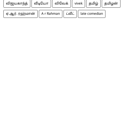
விஜயகாந்த்
வீடியோ
விவேக்
vivek
தமிழ்
தமிழன்
ஏ.ஆர். ரஹ்மான்
A r Rahman
ட்வீட்
late comedian