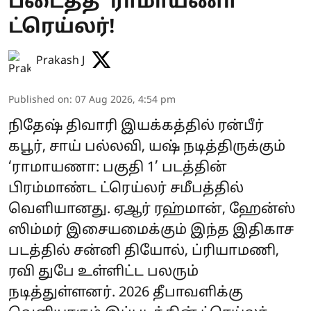
படைத்த ’ராமாயணா’
ட்ரெய்லர்!
Prakash J
Published on
:
07 Aug 2026, 4:54 pm
நிதேஷ் திவாரி இயக்கத்தில் ரன்பீர்
கபூர், சாய் பல்லவி, யஷ் நடித்திருக்கும்
‘ராமாயணா: பகுதி 1’ படத்தின்
பிரம்மாண்ட ட்ரெய்லர் சமீபத்தில்
வெளியானது. ஏஆர் ரஹ்மான், ஹேன்ஸ்
ஸிம்மர் இசையமைக்கும் இந்த இதிகாச
படத்தில் சன்னி தியோல், ப்ரியாமணி,
ரவி துபே உள்ளிட்ட பலரும்
நடித்துள்ளனர். 2026 தீபாவளிக்கு