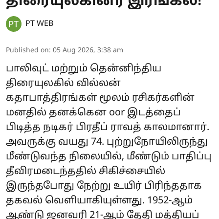
திரையுலகினர் இரங்கல்!
PT WEB
Published on
:
05 Aug 2026, 3:38 am
பாலிவுட் மற்றும் தென்னிந்திய
திரையுலகில் வில்லன்
கதாபாத்திரங்கள் மூலம் ரசிகர்களின்
மனதில் தனக்கென oor இடத்தைப்
பிடித்த நடிகர் பிரதீப் ராவத் காலமானார்.
அவருக்கு வயது 74. புற்றுநோயிலிருந்து
மீண்டுவந்த நிலையில், மீண்டும் பாதிப்பு
தீவிரமடைந்ததில் சிகிச்சையில்
இருந்தபோது நேற்று உயிர் பிரிந்ததாக
தகவல் வெளியாகியுள்ளது. 1952-ஆம்
ஆண்டு ஜனவரி 21-ஆம் தேதி மத்தியப்