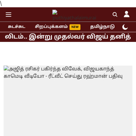
\
சுடச்சுட
சிறப்புக்களம்
தமிழ்நாடு
இந்
ம்.. இன்று முதல்வர் விஜய் தனித் தீர்ம