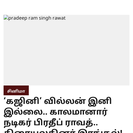
சினிமா
‘கஜினி’ வில்லன் இனி
இல்லை.. காலமானார்
நடிகர் பிரதீப் ராவத்..