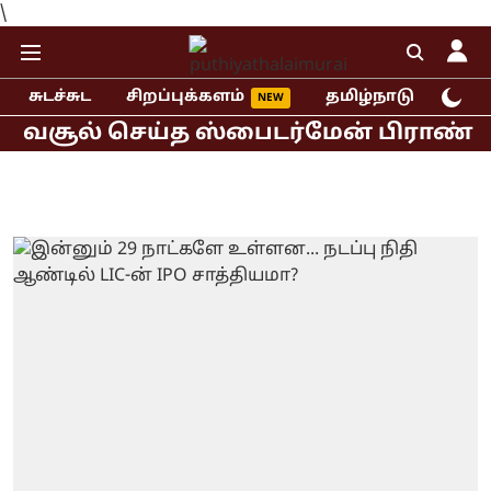
\
சுடச்சுட
சிறப்புக்களம்
தமிழ்நாடு
இந்
வசூல் செய்த ஸ்பைடர்மேன் பிராண்ட் நிய