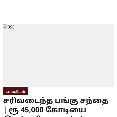
வணிகம்
சரிவடைந்த பங்கு சந்தை
| ரூ 45,000 கோடியை