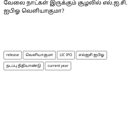
வேலை நாட்கள் இருக்கும் சூழலில் எல்.ஐ.சி.
ஐபிஓ வெளியாகுமா?
release
வெளியாகுமா
LIC IPO
எல்ஐசி ஐபிஓ
நடப்பு நிதியாண்டு
current year