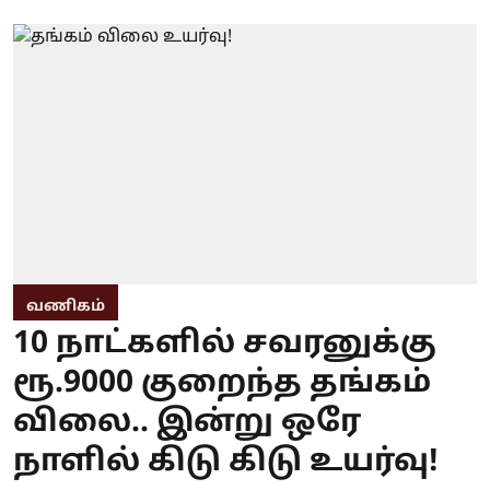
வணிகம்
10 நாட்களில் சவரனுக்கு
ரூ.9000 குறைந்த தங்கம்
விலை.. இன்று ஒரே
நாளில் கிடு கிடு உயர்வு!