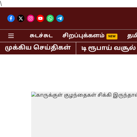
\
சுடச்சுட
சிறப்புக்களம்
தம
முக்கிய செய்திகள்
வில் மட்டும் 400 கோடி ரூபாய் வசூல் ச