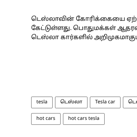
டெஸ்லாவின் கோரிக்கையை ஏற்ற
கேட்டுள்ளது. பொதுமக்கள் ஆதரவ
டெஸ்லா கார்களில் அறிமுகமாகும
tesla
டெஸ்லா
Tesla car
டெ
hot cars
hot cars tesla