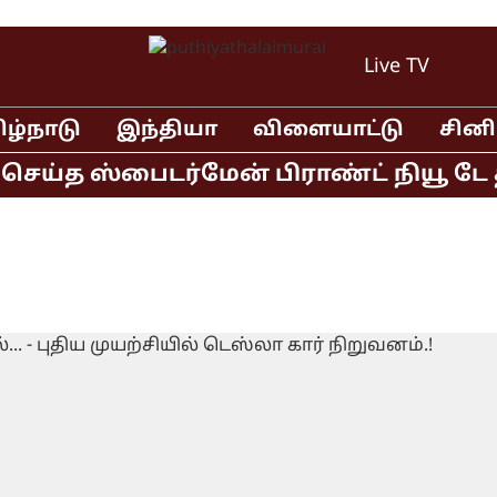
Live TV
ிழ்நாடு
இந்தியா
விளையாட்டு
சின
ெய்த ஸ்பைடர்மேன் பிராண்ட் நியூ டே தி